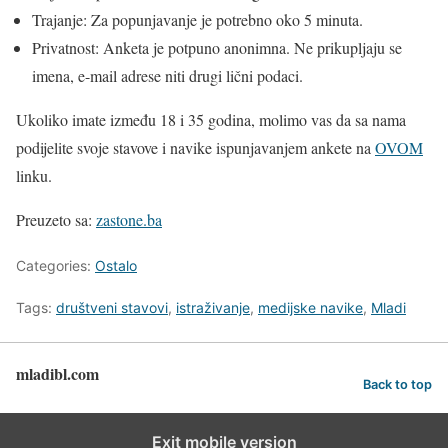
Trajanje: Za popunjavanje je potrebno oko 5 minuta.
Privatnost: Anketa je potpuno anonimna. Ne prikupljaju se
imena, e-mail adrese niti drugi lični podaci.
Ukoliko imate između 18 i 35 godina, molimo vas da sa nama
podijelite svoje stavove i navike ispunjavanjem ankete na
OVOM
linku.
Preuzeto sa:
zastone.ba
Categories:
Ostalo
Tags:
društveni stavovi
,
istraživanje
,
medijske navike
,
Mladi
mladibl.com
Back to top
Exit mobile version