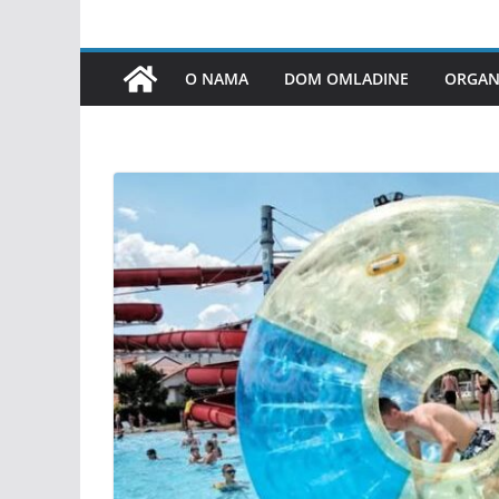
O NAMA
DOM OMLADINE
ORGANI