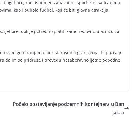
kuje bogat program ispunjen zabavnim i sportskim sadržajima,
vima, kao i bubble fudbal, koji će biti glavna atrakcija
osjetioce, dok je potrebno platiti samo redovnu ulaznicu za
ena svim generacijama, bez starosnih ograničenja, te pozivaju
dmora da im se pridruže i provedu nezaboravno ljetno popodne
Počelo postavljanje podzemnih kontejnera u Ban
jaluci