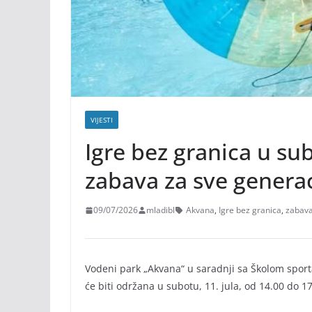
VIJESTI
Igre bez granica u su
zabava za sve generac
09/07/2026
mladibl
Akvana
,
Igre bez granica
,
zabav
Vodeni park „Akvana“ u saradnji sa Školom sporta
će biti održana u subotu, 11. jula, od 14.00 do 1