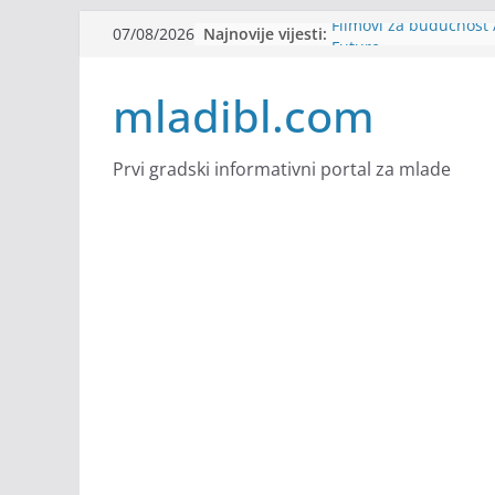
Skip
Najnovije vijesti:
Filmovi za budućnost /
07/08/2026
to
Future
Youth Exhange: From S
content
mladibl.com
Strength
Dijaspora Servis zapo
Slatkica zapošljava
Stomatologija Kovačev
Prvi gradski informativni portal za mlade