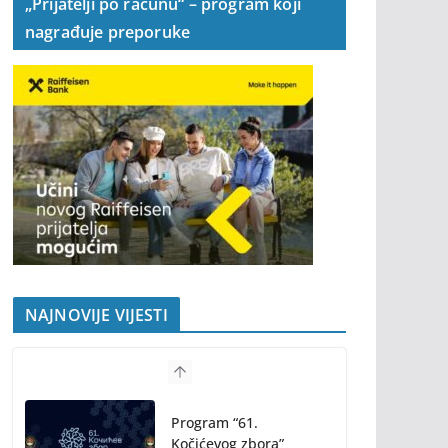
„Prijatelji po računu“ – program koji
nagrađuje preporuke
NAJNOVIJE VIJESTI
Program “61.
Kočićevog zbora”