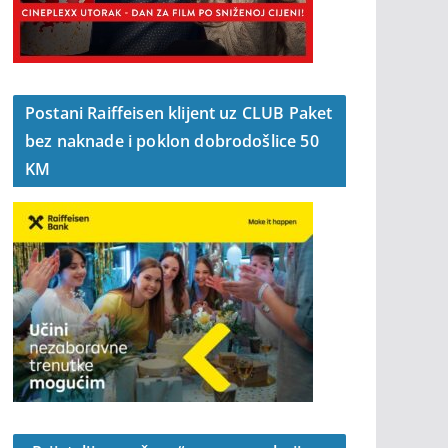
Postani Raiffeisen klijent uz CLUB Paket
bez naknade i poklon dobrodošlice 50
KM