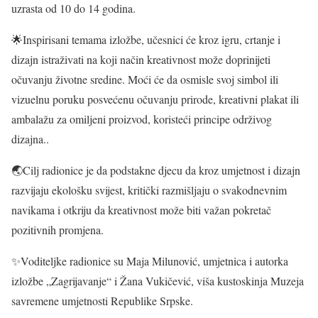
uzrasta od 10 do 14 godina.
🌟Inspirisani temama izložbe, učesnici će kroz igru, crtanje i
dizajn istraživati na koji način kreativnost može doprinijeti
očuvanju životne sredine. Moći će da osmisle svoj simbol ili
vizuelnu poruku posvećenu očuvanju prirode, kreativni plakat ili
ambalažu za omiljeni proizvod, koristeći principe održivog
dizajna..
🌏Cilj radionice je da podstakne djecu da kroz umjetnost i dizajn
razvijaju ekološku svijest, kritički razmišljaju o svakodnevnim
navikama i otkriju da kreativnost može biti važan pokretač
pozitivnih promjena.
✨Voditeljke radionice su Maja Milunović, umjetnica i autorka
izložbe „Zagrijavanje“ i Žana Vukičević, viša kustoskinja Muzeja
savremene umjetnosti Republike Srpske.