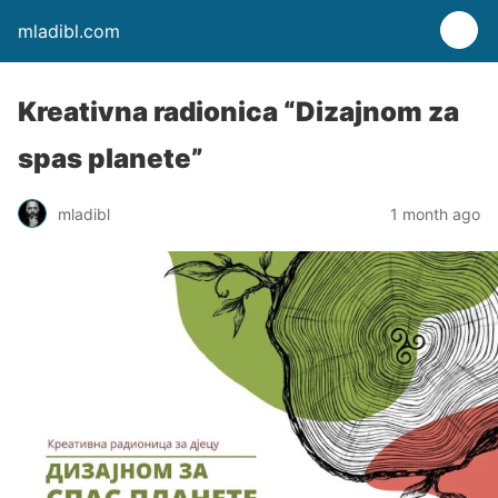
mladibl.com
Kreativna radionica “Dizajnom za
spas planete”
mladibl
1 month ago