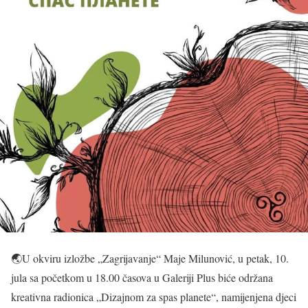
🌏U okviru izložbe „Zagrijavanje“ Maje Milunović, u petak, 10.
jula sa početkom u 18.00 časova u Galeriji Plus biće održana
kreativna radionica „Dizajnom za spas planete“, namijenjena djeci