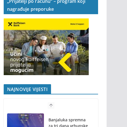
„Prijatelji po računu“ – program koji
nagrađuje preporuke
NAJNOVIJE VIJESTI
Banjaluka spremna
za tri dana vrhunske