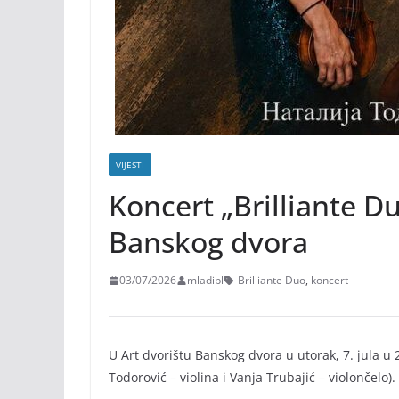
VIJESTI
Koncert „Brilliante Du
Banskog dvora
03/07/2026
mladibl
Brilliante Duo
,
koncert
U Art dvorištu Banskog dvora u utorak, 7. jula u 
Todorović – violina i Vanja Trubajić – violončelo).