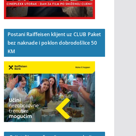
Postani Raiffeisen klijent uz CLUB Paket
bez naknade i poklon dobrodošlice 50
KM