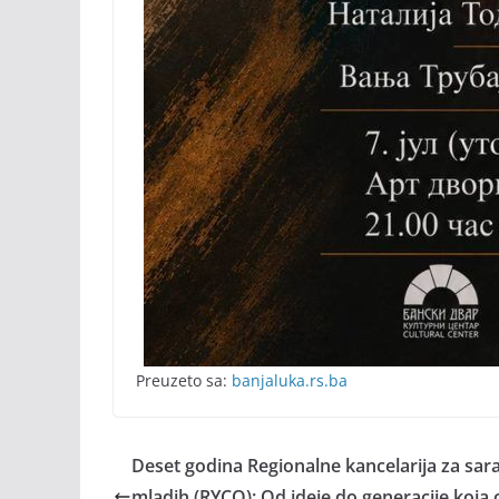
Preuzeto sa:
banjaluka.rs.ba
Deset godina Regionalne kancelarija za sar
mladih (RYCO): Od ideje do generacije koja 