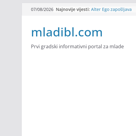
Skip
Najnovije vijesti:
Alter Ego zapošljava
07/08/2026
to
Sjajna arhitektonska 
Švajcarskoj
content
mladibl.com
mJob zapošljava
Veranda zapošljava
Body Factory zapošlja
Prvi gradski informativni portal za mlade