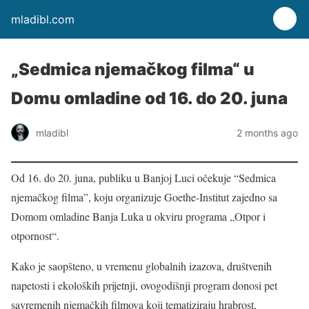
mladibl.com
„Sedmica njemačkog filma“ u
Domu omladine od 16. do 20. juna
mladibl
2 months ago
Od 16. do 20. juna, publiku u Banjoj Luci očekuje “Sedmica
njemačkog filma”, koju organizuje Goethe-Institut zajedno sa
Domom omladine Banja Luka u okviru programa „Otpor i
otpornost“.
Kako je saopšteno, u vremenu globalnih izazova, društvenih
napetosti i ekoloških prijetnji, ovogodišnji program donosi pet
savremenih njemačkih filmova koji tematiziraju hrabrost,