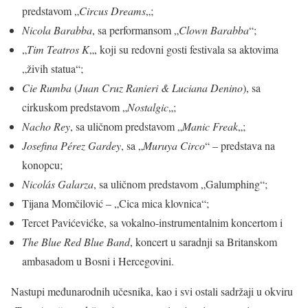
predstavom „
Circus Dreams
„;
Nicola
Barabba
, sa performansom „
Clown Barabba
“;
„
Tim Teatros K
„, koji su redovni gosti festivala sa aktovima
„živih statua“;
Cie Rumba
(
Juan Cruz Ranieri & Luciana Denino
), sa
cirkuskom predstavom „
Nostalgic
„;
Nacho Rey
, sa uličnom predstavom „
Manic Freak
„;
Josefina Pérez Gardey
, sa „
Muruya Circo
“ – predstava na
konopcu;
Nicolás Galarza
, sa uličnom predstavom „Galumphing“;
Tijana Momčilović – „Cica mica klovnica“;
Tercet Pavićevićke, sa vokalno-instrumentalnim koncertom i
The Blue Red Blue Band
, koncert u saradnji sa Britanskom
ambasadom u Bosni i Hercegovini.
Nastupi međunarodnih učesnika, kao i svi ostali sadržaji u okviru