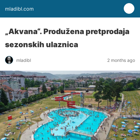
mladibl.com
„Akvana“. Produžena pretprodaja
sezonskih ulaznica
mladibl
2 months ago