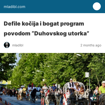
mladibl.com
Defile kočija i bogat program
povodom “Duhovskog utorka”
mladibl
2 months ago