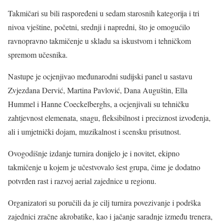
Takmičari su bili raspoređeni u sedam starosnih kategorija i tri
nivoa vještine, početni, srednji i napredni, što je omogućilo
ravnopravno takmičenje u skladu sa iskustvom i tehničkom
spremom učesnika.
Nastupe je ocjenjivao međunarodni sudijski panel u sastavu
Zvjezdana Dervić, Martina Pavlović, Dana Auguštin, Ella
Hummel i Hanne Coeckelberghs, a ocjenjivali su tehničku
zahtjevnost elemenata, snagu, fleksibilnost i preciznost izvođenja,
ali i umjetnički dojam, muzikalnost i scensku prisutnost.
Ovogodišnje izdanje turnira donijelo je i novitet, ekipno
takmičenje u kojem je učestvovalo šest grupa, čime je dodatno
potvrđen rast i razvoj aerial zajednice u regionu.
Organizatori su poručili da je cilj turnira povezivanje i podrška
zajednici zračne akrobatike, kao i jačanje saradnje između trenera,