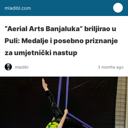
mladibl.com
“Aerial Arts Banjaluka” briljirao u
Puli: Medalje i posebno priznanje
za umjetnički nastup
mladibl
3 months ago