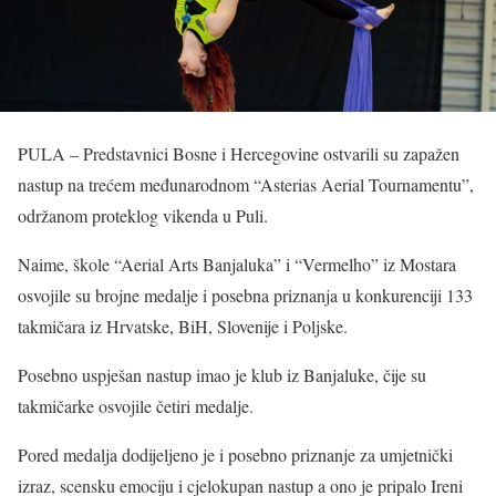
PULA – Predstavnici Bosne i Hercegovine ostvarili su zapažen
nastup na trećem međunarodnom “Asterias Aerial Tournamentu”,
održanom proteklog vikenda u Puli.
Naime, škole “Aerial Arts Banjaluka” i “Vermelho” iz Mostara
osvojile su brojne medalje i posebna priznanja u konkurenciji 133
takmičara iz Hrvatske, BiH, Slovenije i Poljske.
Posebno uspješan nastup imao je klub iz Banjaluke, čije su
takmičarke osvojile četiri medalje.
Pored medalja dodijeljeno je i posebno priznanje za umjetnički
izraz, scensku emociju i cjelokupan nastup a ono je pripalo Ireni