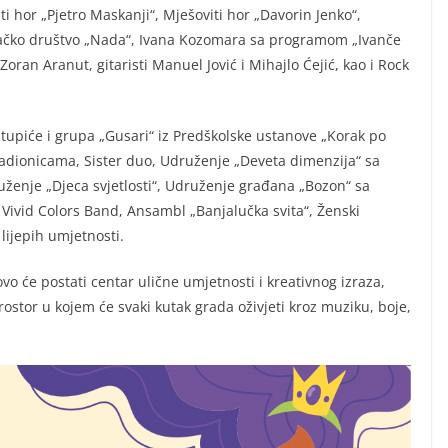
ti hor „Pjetro Maskanji“, Mješoviti hor „Davorin Jenko“,
evačko društvo „Nada“, Ivana Kozomara sa programom „Ivanče
ran Aranut, gitaristi Manuel Jović i Mihajlo Ćejić, kao i Rock
upiće i grupa „Gusari“ iz Predškolske ustanove „Korak po
radionicama, Sister duo, Udruženje „Deveta dimenzija“ sa
uženje „Djeca svjetlosti“, Udruženje građana „Bozon“ sa
 Vivid Colors Band, Ansambl „Banjalučka svita“, Ženski
 lijepih umjetnosti.
 će postati centar ulične umjetnosti i kreativnog izraza,
rostor u kojem će svaki kutak grada oživjeti kroz muziku, boje,