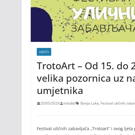
VIJESTI
TrotoArt – Od 15. do 
velika pozornica uz 
umjetnika
20/05/2026
mladibl
Banja Luka
,
Festival uličnih zaba
Festival uličnih zabavljača „Trotoart“ i ovog ljet