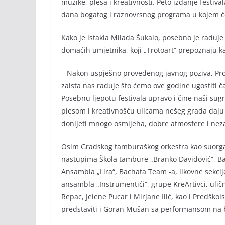
muzike, plesa i kreativnosti. Peto izdanje festiv
dana bogatog i raznovrsnog programa u kojem ć
Kako je istakla Milada Šukalo, posebno je raduje 
domaćih umjetnika, koji „Trotoart“ prepoznaju ka
– Nakon uspješno provedenog javnog poziva, Proj
zaista nas raduje što ćemo ove godine ugostiti č
Posebnu ljepotu festivala upravo i čine naši sug
plesom i kreativnošću ulicama nešeg grada daju 
donijeti mnogo osmijeha, dobre atmosfere i neza
Osim Gradskog tamburaškog orkestra kao suorgani
nastupima Škola tambure „Branko Davidović“, Bab
Ansambla „Lira“, Bachata Team -a, likovne sekcij
ansambla „Instrumentići“, grupe KreArtivci, uli
Repac, Jelene Pucar i Mirjane Ilić, kao i Predšk
predstaviti i Goran Mušan sa performansom na b