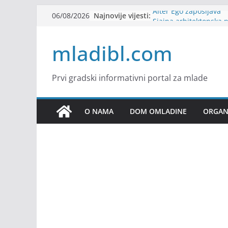
Skip
Najnovije vijesti:
Alter Ego zapošljava
06/08/2026
to
Sjajna arhitektonska 
Švajcarskoj
content
mladibl.com
mJob zapošljava
Veranda zapošljava
Body Factory zapošlja
Prvi gradski informativni portal za mlade
O NAMA
DOM OMLADINE
ORGANI