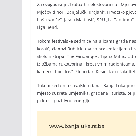
Za ovogodišnji „Trotoart“ selektovani su i Mješovi
Mješoviti hor „Banjalučki Krajani“, Hrvatsko pj
baštovanče“, Jasna Malbašić, SRU „La Tambora“, Zo
Liga Bend.
Tokom festivalske sedmice na ulicama grada nast
korak“, članovi Rubik kluba sa prezentacijama i 
školom stripa, The Fandangos, Tijana Mihić, Udr
izložbama rukotvorina i kreativnim radionicama,
kamerni hor „Iris“, Slobodan Kesić, kao i Fakultet
Tokom sedam festivalskih dana, Banja Luka ponovo
mjesto susreta umjetnika, građana i turista, te p
pokret i pozitivnu energiju.