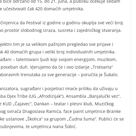
ala biće održano od 15. do 21. juna, a publiku očekuje sedam
e učestvovati čak 420 domaćih umjetnika.
činjenica da Festival iz godine u godinu okuplja sve veći broj
o prostor slobodnog izraza, susreta i zajedničkog stvaranja.
ektni tim je sa velikom pažnjom pregledao sve prijave i
ak 40 domaćih grupa i veliki broj individualnih umjetnika.
rađani – talentovani ljudi koji svojom energijom, muzikom,
poseban duh. Vjerujemo da će i ovo izdanje „Trotoarta“
boravnih trenutaka za sve generacije – poručila je Šukalo.
zatora, sugrađani i posjetioci imaće priliku da uživaju u
a Djex Tribe (UG „Afrodizijak“), Ansambla „Banjalučki vez“,
e KUD „Čajavec“, Dankan – teatar i plesni klub, Muzičkog
čnog svirača Dragoslava Ramića, face paint umjetnice Branke
olske ustanove „Školica“ sa grupom „Čudna šuma“. Publici će se
ubnjevima, te umjetnica Ivana Šobić.