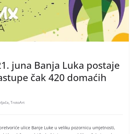
21. juna Banja Luka postaje
nastupe čak 420 domaćih
vljača
,
TrotoArt
a pretvoriće ulice Banje Luke u veliku pozornicu umjetnosti,