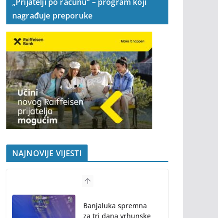
„Prijatelji po računu“ – program koji
nagrađuje preporuke
NAJNOVIJE VIJESTI
Banjaluka spremna
za tri dana vrhunske