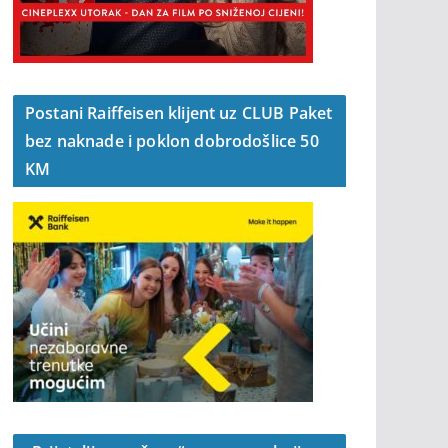
Postani Raiffeisen klijent uz CLUB Paket
bez naknade i poklon dobrodošlice 50
KM