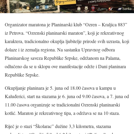
Organizator maratona je Planinarski klub “Ozren – Kraljica 883”
iz Petrova. “Ozrenski planinarski maraton”, koji je rekreativnog
karaktera, tradicionalno okuplja ljubitelje prirode svih uzrasta, koji
dolaze i iz zemalja regiona. Na sastanku Upravnog odbora
Planinarskog saveza Republike Srpske, održanom na Palama,
odlučeno da se u sklopu ove manifestacije održe i Dani planinara
Republike Srpske.
Okupljanje planinara je 5. juna od 18.00 časova u kampu u
Kaluđerici, start na stazama je 6. juna od 9.00 časova, a 7. juna od
11.00 časova organizuje se tradicionalni Ozrenski planinarski
kotlić. Maraton je rekreativnog tipa, a održava se na 10 staza.
Riječ je o stazi “Školarac” dužine 3,3 kilometra, stazama