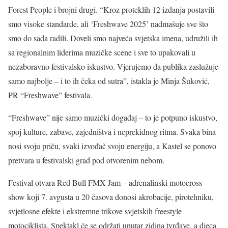
Forest People i brojni drugi. “Kroz proteklih 12 izdanja postavili
smo visoke standarde, ali ‘Freshwave 2025’ nadmašuje sve što
smo do sada radili. Doveli smo najveća svjetska imena, udružili ih
sa regionalnim liderima muzičke scene i sve to upakovali u
nezaboravno festivalsko iskustvo. Vjerujemo da publika zaslužuje
samo najbolje – i to ih čeka od sutra”, istakla je Minja Šuković,
PR “Freshwave” festivala.
“Freshwave” nije samo muzički događaj – to je potpuno iskustvo,
spoj kulture, zabave, zajedništva i neprekidnog ritma. Svaka bina
nosi svoju priču, svaki izvođač svoju energiju, a Kastel se ponovo
pretvara u festivalski grad pod otvorenim nebom.
Festival otvara Red Bull FMX Jam – adrenalinski motocross
show koji 7. avgusta u 20 časova donosi akrobacije, pirotehniku,
svjetlosne efekte i ekstremne trikove svjetskih freestyle
motociklista. Spektakl će se održati unutar zidina tvrđave, a djeca