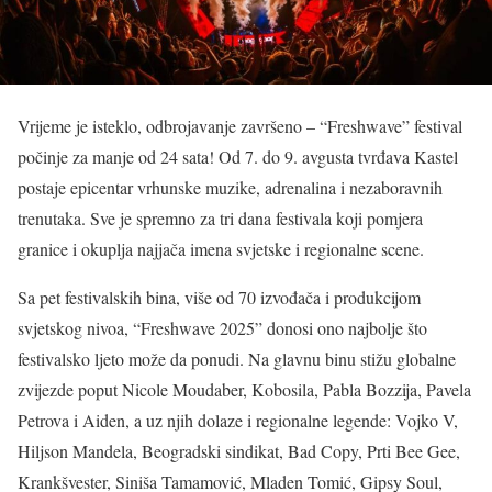
Vrijeme je isteklo, odbrojavanje završeno – “Freshwave” festival
počinje za manje od 24 sata! Od 7. do 9. avgusta tvrđava Kastel
postaje epicentar vrhunske muzike, adrenalina i nezaboravnih
trenutaka. Sve je spremno za tri dana festivala koji pomjera
granice i okuplja najjača imena svjetske i regionalne scene.
Sa pet festivalskih bina, više od 70 izvođača i produkcijom
svjetskog nivoa, “Freshwave 2025” donosi ono najbolje što
festivalsko ljeto može da ponudi. Na glavnu binu stižu globalne
zvijezde poput Nicole Moudaber, Kobosila, Pabla Bozzija, Pavela
Petrova i Aiden, a uz njih dolaze i regionalne legende: Vojko V,
Hiljson Mandela, Beogradski sindikat, Bad Copy, Prti Bee Gee,
Krankšvester, Siniša Tamamović, Mladen Tomić, Gipsy Soul,