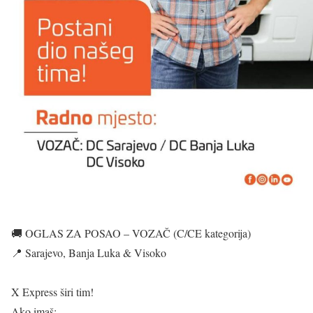
🚚 OGLAS ZA POSAO – VOZAČ (C/CE kategorija)
📍 Sarajevo, Banja Luka & Visoko
X Express širi tim!
Ako imaš: