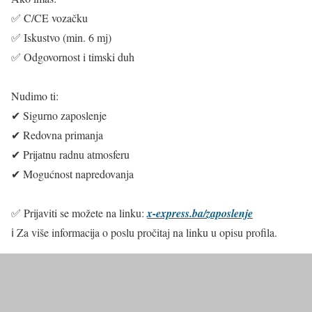
✅ C/CE vozačku
✅ Iskustvo (min. 6 mj)
✅ Odgovornost i timski duh
Nudimo ti:
✔ Sigurno zaposlenje
✔ Redovna primanja
✔ Prijatnu radnu atmosferu
✔ Mogućnost napredovanja
✅ Prijaviti se možete na linku:
x-express.ba/zaposlenje
ℹ️ Za više informacija o poslu pročitaj na linku u opisu profila.