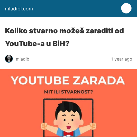
mladibl.com
Koliko stvarno možeš zaraditi od
YouTube-a u BiH?
mladibl
1 year ago