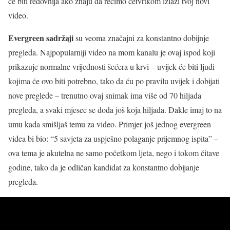
će biti redovnija ako znaju da recimo četvrtkom izlazi tvoj novi
video.
Evergreen sadržaji
su veoma značajni za konstantno dobijnje
pregleda. Najpopularniji video na mom kanalu je ovaj ispod koji
prikazuje normalne vrijednosti šećera u krvi – uvijek će biti ljudi
kojima će ovo biti potrebno, tako da ću po pravilu uvijek i dobijati
nove preglede – trenutno ovaj snimak ima više od 70 hiljada
pregleda, a svaki mjesec se doda još koja hiljada. Dakle imaj to na
umu kada smišljaš temu za video. Primjer još jednog evergreen
videa bi bio: “5 savjeta za uspješno polaganje prijemnog ispita” –
ova tema je akutelna ne samo početkom ljeta, nego i tokom čitave
godine, tako da je odličan kandidat za konstantno dobijanje
pregleda.