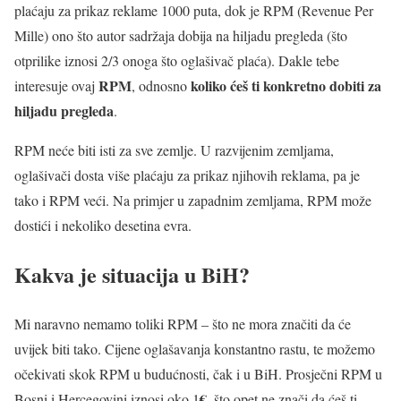
plaćaju za prikaz reklame 1000 puta, dok je RPM (Revenue Per
Mille) ono što autor sadržaja dobija na hiljadu pregleda (što
otprilike iznosi 2/3 onoga što oglašivač plaća). Dakle tebe
RPM
koliko ćeš ti konkretno dobiti za
interesuje ovaj
, odnosno
hiljadu pregleda
.
RPM neće biti isti za sve zemlje. U razvijenim zemljama,
oglašivači dosta više plaćaju za prikaz njihovih reklama, pa je
tako i RPM veći. Na primjer u zapadnim zemljama, RPM može
dostići i nekoliko desetina evra.
Kakva je situacija u BiH?
Mi naravno nemamo toliki RPM – što ne mora značiti da će
uvijek biti tako. Cijene oglašavanja konstantno rastu, te možemo
očekivati skok RPM u budućnosti, čak i u BiH. Prosječni RPM u
€
Bosni i Hercegovini iznosi oko 1
, što opet ne znači da ćeš ti