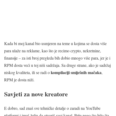
Kada bi moj kanal bio usmjeren na teme u kojima se dosta više
para ulaže na reklame, kao što je recimo crypto, nekretnine,
finansije – za isti broj pregleda bih dobio mnogo više para, jer je i
RPM dosta veći u toj niši sadržaja. Sa druge strane, ako je sadržaj
kompilaciji smiješnih mačaka
niskog kvaliteta, ili se radi o
,
RPM je dosta niži.
Savjeti za nove kreatore
E dobro, sad znaš sve tehničke detalje o zaradi na YouTube
platformi i imaš želju da otvoriš svoj kanal. Prije nego što bilo šta