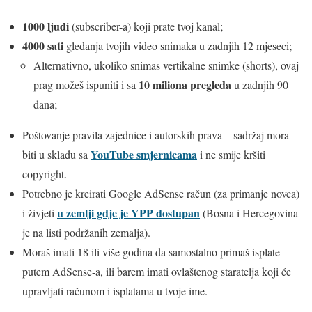
1000 ljudi
(subscriber-a) koji prate tvoj kanal;
4000 sati
gledanja tvojih video snimaka u zadnjih 12 mjeseci;
Alternativno, ukoliko snimas vertikalne snimke (shorts), ovaj
10
miliona
pregleda
prag možeš ispuniti i sa
u zadnjih 90
dana;
Poštovanje pravila zajednice i autorskih prava – sadržaj mora
YouTube smjernicama
biti u skladu sa
i ne smije kršiti
copyright.
Potrebno je kreirati Google AdSense račun (za primanje novca)
u zemlji gdje je YPP dostupan
i živjeti
(Bosna i Hercegovina
je na listi podržanih zemalja).
Moraš imati 18 ili više godina da samostalno primaš isplate
putem AdSense-a, ili barem imati ovlaštenog staratelja koji će
upravljati računom i isplatama u tvoje ime.