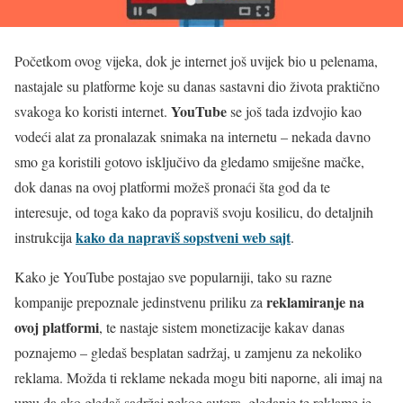
Početkom ovog vijeka, dok je internet još uvijek bio u pelenama,
nastajale su platforme koje su danas sastavni dio života praktično
YouTube
svakoga ko koristi internet.
se još tada izdvojio kao
vodeći alat za pronalazak snimaka na internetu – nekada davno
smo ga koristili gotovo isključivo da gledamo smiješne mačke,
dok danas na ovoj platformi možeš pronaći šta god da te
interesuje, od toga kako da popraviš svoju kosilicu, do detaljnih
kako da napraviš sopstveni web sajt
instrukcija
.
Kako je YouTube postajao sve popularniji, tako su razne
reklamiranje na
kompanije prepoznale jedinstvenu priliku za
ovoj platformi
, te nastaje sistem monetizacije kakav danas
poznajemo – gledaš besplatan sadržaj, u zamjenu za nekoliko
reklama. Možda ti reklame nekada mogu biti naporne, ali imaj na
umu da ako gledaš sadržaj nekog autora, gledanje te reklame je