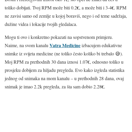
€
€
toliko dobijati. Tvoj RPM može biti 0.2
, a može biti i 3-4
. RPM
ne zavisi samo od zemlje u kojoj boraviš, nego i od teme sadržaja,
dužine videa i lokacije tvojih gledalaca.
Mogu ti ovo i konkretno pokazati na sopstvenom primjeru.
Vatra Medicine
Naime, na svom kanalu
izbacujem edukativne
snimke iz svijeta medicine (ne toliko često koliko bi trebalo 😅).
€
Moj RPM za prethodnih 30 dana iznosi 1.07
, odnosno toliko u
prosjeku dobijem za hiljadu pregleda. Evo kako izgleda statistika
jednog od snimaka na mom kanalu – u prethodnih 28 dana, ovaj
€
snimak je imao 2.2k pregleda, za šta sam dobio 2.28
.