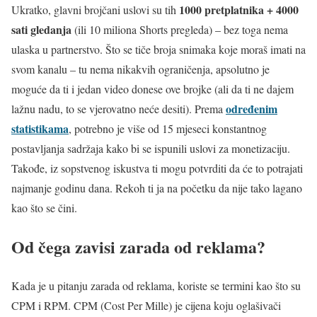
1000 pretplatnika + 4000
Ukratko, glavni brojčani uslovi su tih
sati gledanja
(ili 10 miliona Shorts pregleda) – bez toga nema
ulaska u partnerstvo. Što se tiče broja snimaka koje moraš imati na
svom kanalu – tu nema nikakvih ograničenja, apsolutno je
moguće da ti i jedan video donese ove brojke (ali da ti ne dajem
određenim
lažnu nadu, to se vjerovatno neće desiti). Prema
statistikama
, potrebno je više od 15 mjeseci konstantnog
postavljanja sadržaja kako bi se ispunili uslovi za monetizaciju.
Takođe, iz sopstvenog iskustva ti mogu potvrditi da će to potrajati
najmanje godinu dana. Rekoh ti ja na početku da nije tako lagano
kao što se čini.
Od čega zavisi zarada od reklama?
Kada je u pitanju zarada od reklama, koriste se termini kao što su
CPM i RPM. CPM (Cost Per Mille) je cijena koju oglašivači