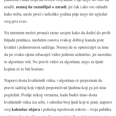
nemoj da razmišljaš o zaradi
uradiš,
, jer čak i ako sve odradiš
kako treba, može proći i nekoliko godina prije nego što ugledaš
svoj prvi evro.
Na internetu možeš pronaći razne savjete kako da dođeš do prvih
hiljadu pratilaca, međutim osnova svakog dobrog kanala jeste
kvalitet i jedinstvenost sadržaja. Nemoj da se opterećuješ sa time
da po svaku cijenu izbacuješ video jednom sedmično, jer navodno
to algoritam voli. Ne praviš video za algoritam, nego za ljude
kojima će to biti korisno.
Napravi dosta kvalitetnih videa, i algoritam će prepoznati da
praviš sadržaj koji vrijedi preporučivati ljudima koji ga još nisu
pogledali. Poslije nekog vremena, kada budeš imao dosta
kvalitetnih videa iza sebe, i određen broj ljudi koji te prati, napravi
kalendar objava
svoj
i pokušaj ispoštovati rokove – tvoja publika