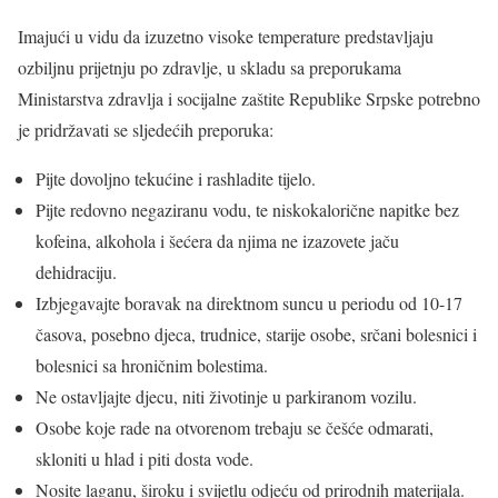
Imajući u vidu da izuzetno visoke temperature predstavljaju
ozbiljnu prijetnju po zdravlje, u skladu sa preporukama
Ministarstva zdravlja i socijalne zaštite Republike Srpske potrebno
je pridržavati se sljedećih preporuka:
Pijte dovoljno tekućine i rashladite tijelo.
Pijte redovno negaziranu vodu, te niskokalorične napitke bez
kofeina, alkohola i šećera da njima ne izazovete jaču
dehidraciju.
Izbjegavajte boravak na direktnom suncu u periodu od 10-17
časova, posebno djeca, trudnice, starije osobe, srčani bolesnici i
bolesnici sa hroničnim bolestima.
Ne ostavljajte djecu, niti životinje u parkiranom vozilu.
Osobe koje rade na otvorenom trebaju se češće odmarati,
skloniti u hlad i piti dosta vode.
Nosite laganu, široku i svijetlu odjeću od prirodnih materijala.