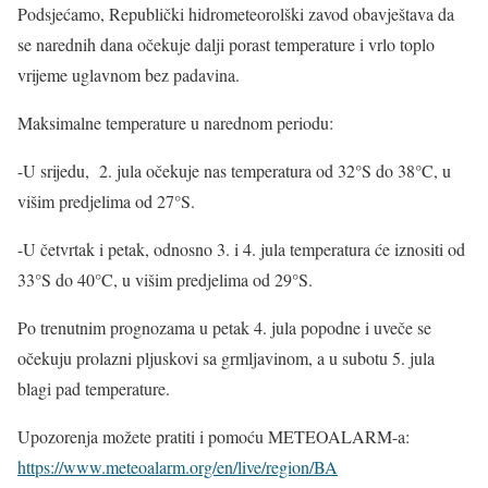
Podsjećamo, Republički hidrometeorolški zavod obavještava da
se narednih dana očekuje dalji porast temperature i vrlo toplo
vrijeme uglavnom bez padavina.
Maksimalne temperature u narednom periodu:
-U srijedu, 2. jula očekuje nas temperatura od 32°S do 38°C, u
višim predjelima od 27°S.
-U četvrtak i petak, odnosno 3. i 4. jula temperatura će iznositi od
33°S do 40°C, u višim predjelima od 29°S.
Po trenutnim prognozama u petak 4. jula popodne i uveče se
očekuju prolazni pljuskovi sa grmljavinom, a u subotu 5. jula
blagi pad temperature.
Upozorenja možete pratiti i pomoću METEOALARM-a:
https://www.meteoalarm.org/en/live/region/BA