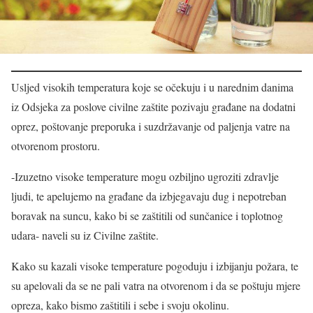
Usljed visokih temperatura koje se očekuju i u narednim danima
iz Odsjeka za poslove civilne zaštite pozivaju građane na dodatni
oprez, poštovanje preporuka i suzdržavanje od paljenja vatre na
otvorenom prostoru.
-Izuzetno visoke temperature mogu ozbiljno ugroziti zdravlje
ljudi, te apelujemo na građane da izbjegavaju dug i nepotreban
boravak na suncu, kako bi se zaštitili od sunčanice i toplotnog
udara- naveli su iz Civilne zaštite.
Kako su kazali visoke temperature pogoduju i izbijanju požara, te
su apelovali da se ne pali vatra na otvorenom i da se poštuju mjere
opreza, kako bismo zaštitili i sebe i svoju okolinu.