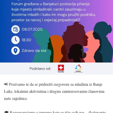
📢 Pozivamo te da se pridružiš razgovoru sa mladima iz Banje
Luke, lokalnim aktivistima i drugim zainteresovanim članovima
naše zajednice.
🎓 Razgovaraćemo o temama koje se tiču svih nas – školovanju,