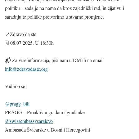
politiku – sada je na nama da kroz zajednički rad, inicijativu i
saradnju te politike pretvorimo u stvarne promjene.
📍Zdravo da ste
🗓️ 08.07.2025. U 18:30h
📬 Za više informacija, piši nam u DM ili na email
info@zdravodaste.org
Vidimo se!
@pragg_bih
PRAGG – Proaktivni građani i građanke
@swissembassysarajevo
Ambasada Švicarske u Bosni i Hercegovini