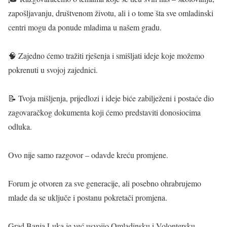
zapošljavanju, društvenom životu, ali i o tome šta sve omladinski
centri mogu da ponude mladima u našem gradu.
🧠 Zajedno ćemo tražiti rješenja i smišljati ideje koje možemo
pokrenuti u svojoj zajednici.
📝 Tvoja mišljenja, prijedlozi i ideje biće zabilježeni i postaće dio
zagovaračkog dokumenta koji ćemo predstaviti donosiocima
odluka.
Ovo nije samo razgovor – odavde kreću promjene.
Forum je otvoren za sve generacije, ali posebno ohrabrujemo
mlade da se uključe i postanu pokretači promjena.
Grad Banja Luka je već usvojio Omladinsku i Volontersku