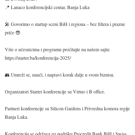
📍 Lanaco konferencijski centar, Banja Luka
🎤 Govorimo o startup sceni BiH i regiona – bez filtera i prazne
priče 😎
Više o učesnicima i programu pročitajte na našem sajtu:
https://starter.ba/konferencija-2025/
👥 Umreži se, nauči, i napravi korak dalje u svom biznisu.
Organizatori Starter konferencije su Virtuo i B office.
Partneri konferencije su Silicon Gardens i Privredna komora regije
Banja Luka.
Konferencija se održava uz podršku Procredit Bank BiH i Swiss