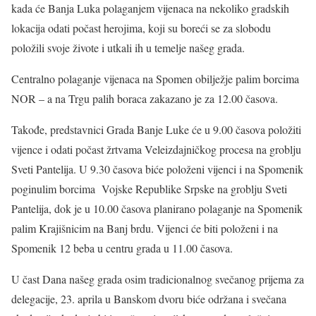
kada će Banja Luka polaganjem vijenaca na nekoliko gradskih
lokacija odati počast herojima, koji su boreći se za slobodu
položili svoje živote i utkali ih u temelje našeg grada.
Centralno polaganje vijenaca na Spomen obilježje palim borcima
NOR – a na Trgu palih boraca zakazano je za 12.00 časova.
Takođe, predstavnici Grada Banje Luke će u 9.00 časova položiti
vijence i odati počast žrtvama Veleizdajničkog procesa na groblju
Sveti Pantelija. U 9.30 časova biće položeni vijenci i na Spomenik
poginulim borcima Vojske Republike Srpske na groblju Sveti
Pantelija, dok je u 10.00 časova planirano polaganje na Spomenik
palim Krajišnicim na Banj brdu. Vijenci će biti položeni i na
Spomenik 12 beba u centru grada u 11.00 časova.
U čast Dana našeg grada osim tradicionalnog svečanog prijema za
delegacije, 23. aprila u Banskom dvoru biće održana i svečana