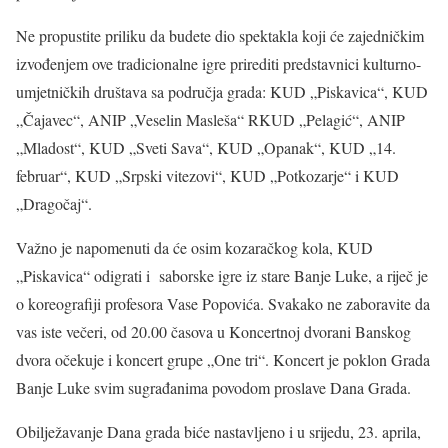
Ne propustite priliku da budete dio spektakla koji će zajedničkim
izvođenjem ove tradicionalne igre prirediti predstavnici kulturno-
umjetničkih društava sa područja grada: KUD „Piskavica“, KUD
„Čajavec“, ANIP „Veselin Masleša“ RKUD „Pelagić“, ANIP
„Mladost“, KUD „Sveti Sava“, KUD „Opanak“, KUD „14.
februar“, KUD „Srpski vitezovi“, KUD „Potkozarje“ i KUD
„Dragočaj“.
Važno je napomenuti da će osim kozaračkog kola, KUD
„Piskavica“ odigrati i saborske igre iz stare Banje Luke, a riječ je
o koreografiji profesora Vase Popovića. Svakako ne zaboravite da
vas iste večeri, od 20.00 časova u Koncertnoj dvorani Banskog
dvora očekuje i koncert grupe „One tri“. Koncert je poklon Grada
Banje Luke svim sugrađanima povodom proslave Dana Grada.
Obilježavanje Dana grada biće nastavljeno i u srijedu, 23. aprila,