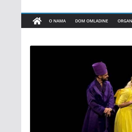
O NAMA
DOM OMLADINE
ORGANI