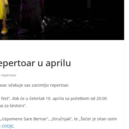
epertoar u aprilu
,
repertoar
ac očekuje vas zanimljiv repertoar.
fest“, dok će u četvrtak 10. aprila sa početkom od 20.00
a za šestoro“.
 „Uspomene Sare Bernar“, „Stručnjak“, te „Šećer je sitan osim
e
OVDJE
.