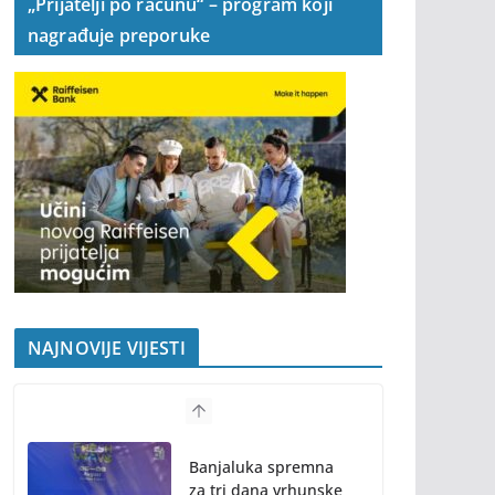
„Prijatelji po računu“ – program koji
nagrađuje preporuke
NAJNOVIJE VIJESTI
Banjaluka spremna
za tri dana vrhunske