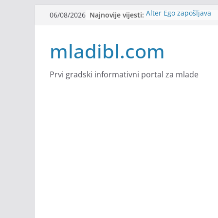
Skip
Najnovije vijesti:
Alter Ego zapošljava
06/08/2026
to
Sjajna arhitektonska 
Švajcarskoj
content
mladibl.com
mJob zapošljava
Veranda zapošljava
Body Factory zapošlja
Prvi gradski informativni portal za mlade