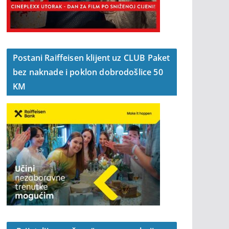
Postani Raiffeisen klijent uz CLUB Paket
bez naknade i poklon dobrodošlice 50
KM