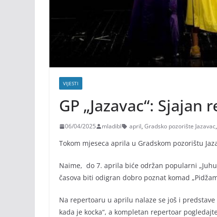
VIJESTI
GP „Jazavac“: Sjajan r
06/04/2025
mladibl
april
,
Gradsko pozorište Jazavac
Tokom mjeseca aprila u Gradskom pozorištu Jazav
Naime, do 7. aprila biće održan popularni „Juhu 
časova biti odigran dobro poznat komad „Pidžam
Na repertoaru u aprilu nalaze se još i predstave
kada je kocka“, a kompletan repertoar pogledajt