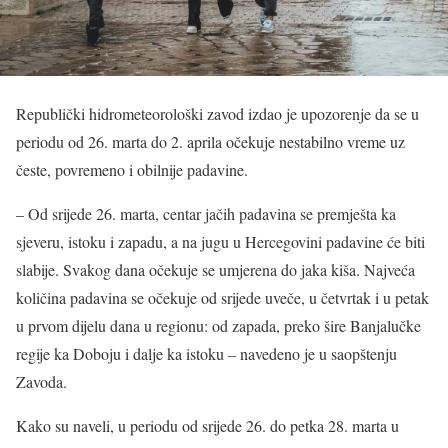
Republički hidrometeorološki zavod izdao je upozorenje da se u
periodu od 26. marta do 2. aprila očekuje nestabilno vreme uz
česte, povremeno i obilnije padavine.
– Od srijede 26. marta, centar jačih padavina se premješta ka
sjeveru, istoku i zapadu, a na jugu u Hercegovini padavine će biti
slabije. Svakog dana očekuje se umjerena do jaka kiša. Najveća
količina padavina se očekuje od srijede uveče, u četvrtak i u petak
u prvom dijelu dana u regionu: od zapada, preko šire Banjalučke
regije ka Doboju i dalje ka istoku – navedeno je u saopštenju
Zavoda.
Kako su naveli, u periodu od srijede 26. do petka 28. marta u