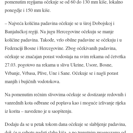
pomenutim regijama očekuje se od 60 do 130 mm kiše, lokalno
ponegdje i 150 mm kiše.
– Najveća količina padavina očekuje se u široj Dobojskoj i
Banjalučkoj regiji. Na jugu Hercegovine očekuju se manje
količine padavina. Takođe, vrlo obilne padavine se očekuju i u
Federaciji Bosne i Hercegovine. Zbog očekivanih padavina,
očekuje se značajan porast vodostaja na svim rekama od četvrtka
27.03. pogotovo na rekama u slivu Ukrine, Usore, Bosne,
Vrbanje, Vrbasa, Plive, Une i Sane. Očekuje se i nagli porast
manjih i bujičnih vodotokova.
Na pomenutim rečnim slivovima očekuje se dostizanje redovnih i
vanrednih kota odbrane od poplava kao i moguće izlivanje rijeka
iz korita – navedeno je u saopštenju.
Dodaju da se u petak tokom dana očekuje se slabljenje padavina,
dok će u subotu padati slaba kiša, a po trenutnim prognozama od