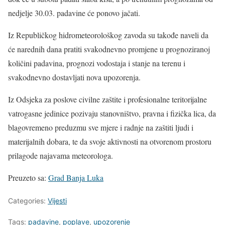
nedjelje 30.03. padavine će ponovo jačati.
Iz Republičkog hidrometeorološkog zavoda su takođe naveli da
će narednih dana pratiti svakodnevno promjene u prognoziranoj
količini padavina, prognozi vodostaja i stanje na terenu i
svakodnevno dostavljati nova upozorenja.
Iz Odsjeka za poslove civilne zaštite i profesionalne teritorijalne
vatrogasne jedinice pozivaju stanovništvo, pravna i fizička lica, da
blagovremeno preduzmu sve mjere i radnje na zaštiti ljudi i
materijalnih dobara, te da svoje aktivnosti na otvorenom prostoru
prilagode najavama meteorologa.
Preuzeto sa:
Grad Banja Luka
Categories:
Vijesti
Tags:
padavine
,
poplave
,
upozorenje