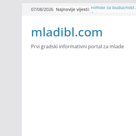
Skip
Najnovije vijesti:
Filmovi za budućnost /
07/08/2026
to
Future
Youth Exhange: From S
content
mladibl.com
Strength
Dijaspora Servis zapo
Slatkica zapošljava
Stomatologija Kovačev
Prvi gradski informativni portal za mlade