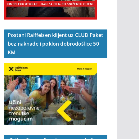
Postani Raiffeisen klijent uz CLUB Paket
bez naknade i poklon dobrodošlice 50
KM