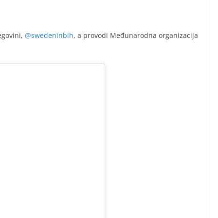
egovini,
@swedeninbih
, a provodi Međunarodna organizacija