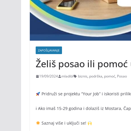
ZAPOŠLJAVANJE
Želiš posao ili pomoć
19/09/2024
mladibl
biznis
,
podrška
,
pomoć
,
Posao
Pridruži se projektu “Your Job” i iskoristi pri
ℹ Ako imaš 15-29 godina i dolaziš iz Mostara, Čapl
Saznaj više i uključi se!