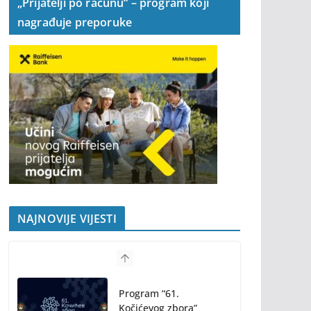
„Prijatelji po računu“ – program koji
nagrađuje preporuke
NAJNOVIJE VIJESTI
Program “61.
Kočićevog zbora”