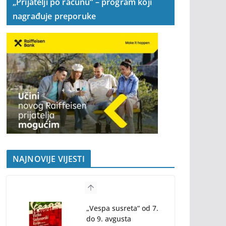
„Prijatelji po računu“ – program koji
nagrađuje preporuke
NAJNOVIJE VIJESTI
Banjaluka spremna
za tri dana vrhunske