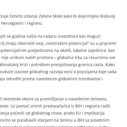
zuje četvrto izdanje Zelene škole kako bi doprinijela diskusiji
 Hercegovini i regionu.
njih se godina našla na radaru investitora kao mogući
 cilj imaju iskoristiti ovaj „neistraženi potencijal” su u pripremi
o potencijalnim posljedicama na okoliš, lokalne zajednice, kao
pak nije unikum naših prostora – globalna trka za resursima sve
imatskoj krizi i potrebom preispitivanja granica rasta. Kako
buduće izazove globalnog razvoja ovisi o pozicijama koje sada
aju odrediti prema navedenim globalnim trendovima i
ži teoretske okvire za promišljanje o navedenim temama,
rsima.
Uz pomoć vrsnih predavača/ica iz BiH i regiona radit
šenja počevši od globalnog nivoa, preko EU i implikacija
 bismo se pozabavili stanjem na terenu u BiH sa posebnim