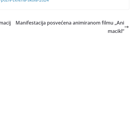
macij
Manifestacija posvećena animiranom filmu „Ani
macikl“