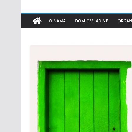
O NAMA
DOM OMLADINE
ORGANI