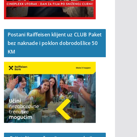
Postani Raiffeisen klijent uz CLUB Paket
bez naknade i poklon dobrodošlice 50
KM