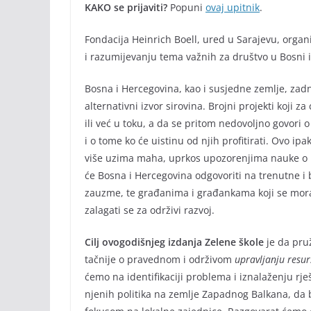
KAKO se prijaviti?
Popuni
ovaj upitnik
.
Fondacija Heinrich Boell, ured u Sarajevu, organi
i razumijevanju tema važnih za društvo u Bosni i
Bosna i Hercegovina, kao i susjedne zemlje, zad
alternativni izvor sirovina. Brojni projekti koji za
ili već u toku, a da se pritom nedovoljno govori 
i o tome ko će uistinu od njih profitirati. Ovo i
više uzima maha, uprkos upozorenjima nauke o kl
će Bosna i Hercegovina odgovoriti na trenutne i 
zauzme, te građanima i građankama koji se mor
zalagati se za održivi razvoj.
Cilj ovogodišnjeg izdanja Zelene škole
je da pru
tačnije o pravednom i održivom
upravljanju resu
ćemo na identifikaciji problema i iznalaženju rje
njenih politika na zemlje Zapadnog Balkana, da