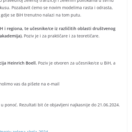
pravednoj zelenoj tranziciji i zelenim politikama u svrhu
 fokusu. Pozabavit ćemo se novim modelima rasta i odrasta,
i gdje se BiH trenutno nalazi na tom putu.
 i regiona, te učesnike/ce iz različitih oblasti društvenog
 akademija).
Poziv je i za praktičare i za teoretičare.
ija Heinrich Boell.
Poziv je otvoren za učesnike/ce u BiH, a
 molimo vas da pišete na e-mail
u ponoć. Rezultati bit će objavljeni najkasnije do 21.06.2024.
/poziv-zelena-skola-2024