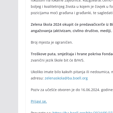
fokusom na lokalne zajednice. Razgovarat ćemo o 
boljeg i kvalitetnijeg života u kojem je čovjek u
pozicijama moći građana i građanki, te sagledat
Zelena škola 2024 okupit će predavačice/če iz BiH
angažovanja (aktivizam, civilno društvo, mediji,
Broj mjesta je ograničen.
Troškove puta, smještaja i hrane pokriva Fondac
zvanični jezik škole bit će B/H/S.
Ukoliko imate bilo kakvih pitanja ili nedoumica,
adresu:
zelenaskola@ba.boell.org
Poziv za učešće otvoren je do 16.06.2024. godine 
Prijavi se.
Preuzeto sa:
https://ba.boell.org/bhs/2024/05/27