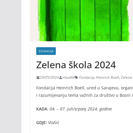
EDUKACIJA
Zelena škola 2024
29/05/2024
mladibl
Fondacija Heinrich Boell
,
Zelena
Fondacija Heinrich Boell, ured u Sarajevu, organi
i razumijevanju tema važnih za društvo u Bosni i
KADA
:
04. – 07. juli/srpanj 2024. godine
GDJE:
Vlašić