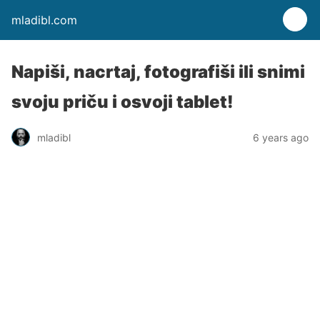
mladibl.com
Napiši, nacrtaj, fotografiši ili snimi
svoju priču i osvoji tablet!
mladibl
6 years ago