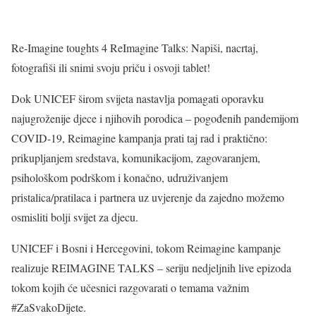
Re-Imagine toughts 4 ReImagine Talks: Napiši, nacrtaj,
fotografiši ili snimi svoju priču i osvoji tablet!
Dok UNICEF širom svijeta nastavlja pomagati oporavku
najugroženije djece i njihovih porodica – pogođenih pandemijom
COVID-19, Reimagine kampanja prati taj rad i praktično:
prikupljanjem sredstava, komunikacijom, zagovaranjem,
psihološkom podrškom i konačno, udruživanjem
pristalica/pratilaca i partnera uz uvjerenje da zajedno možemo
osmisliti bolji svijet za djecu.
UNICEF i Bosni i Hercegovini, tokom Reimagine kampanje
realizuje REIMAGINE TALKS – seriju nedjeljnih live epizoda
tokom kojih će učesnici razgovarati o temama važnim
#ZaSvakoDijete.