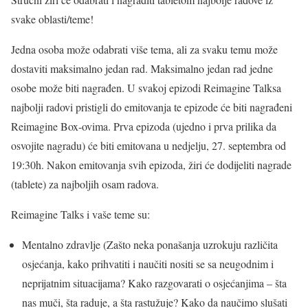
svake oblasti/teme!
Jedna osoba može odabrati više tema, ali za svaku temu može
dostaviti maksimalno jedan rad. Maksimalno jedan rad jedne
osobe može biti nagrađen. U svakoj epizodi Reimagine Talksa
najbolji radovi pristigli do emitovanja te epizode će biti nagrađeni
Reimagine Box-ovima. Prva epizoda (ujedno i prva prilika da
osvojite nagradu) će biti emitovana u nedjelju, 27. septembra od
19:30h. Nakon emitovanja svih epizoda, žiri će dodijeliti nagrade
(tablete) za najboljih osam radova.
Reimagine Talks i vaše teme su:
Mentalno zdravlje (Zašto neka ponašanja uzrokuju različita
osjećanja, kako prihvatiti i naučiti nositi se sa neugodnim i
neprijatnim situacijama? Kako razgovarati o osjećanjima – šta
nas muči, šta raduje, a šta rastužuje? Kako da naučimo slušati