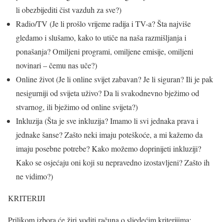
li obezbijediti čist vazduh za sve?)
Radio/TV (Je li prošlo vrijeme radija i TV-a? Šta najviše
gledamo i slušamo, kako to utiče na naša razmišljanja i
ponašanja? Omiljeni programi, omiljene emisije, omiljeni
novinari – čemu nas uče?)
Online život (Je li online svijet zabavan? Je li siguran? Ili je pak
nesigurniji od svijeta uživo? Da li svakodnevno bježimo od
stvarnog, ili bježimo od online svijeta?)
Inkluzija (Šta je sve inkluzija? Imamo li svi jednaka prava i
jednake šanse? Zašto neki imaju poteškoće, a mi kažemo da
imaju posebne potrebe? Kako možemo doprinijeti inkluziji?
Kako se osjećaju oni koji su nepravedno izostavljeni? Zašto ih
ne vidimo?)
KRITERIJI
Prilikom izbora će žiri voditi računa o sljedećim kriterijima: