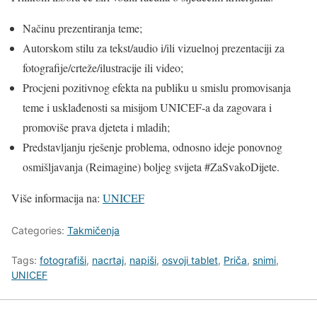
Načinu prezentiranja teme;
Autorskom stilu za tekst/audio i/ili vizuelnoj prezentaciji za
fotografije/crteže/ilustracije ili video;
Procjeni pozitivnog efekta na publiku u smislu promovisanja
teme i usklađenosti sa misijom UNICEF-a da zagovara i
promoviše prava djeteta i mladih;
Predstavljanju rješenje problema, odnosno ideje ponovnog
osmišljavanja (Reimagine) boljeg svijeta #ZaSvakoDijete.
Više informacija na:
UNICEF
Categories:
Takmičenja
Tags:
fotografiši
,
nacrtaj
,
napiši
,
osvoji tablet
,
Priča
,
snimi
,
UNICEF