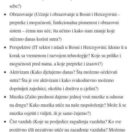
sebe?)
Obrazovanje (Učenje i obrazovanje u Bosni i Hercegovini –
prepreke i mogućnosti, funkcionalna pismenost i obrazovni
sistem – čemu nas uče, šta učimo i kako nam znanje koje
stičemo danas koristi sutra?)
Perspektive (IT sektor i mladi u Bosni i Hercegovini; Idemo li u
korak sa vremenom i razvojem tehnologije? Koje su prilike i
mogućnosti pred nama, a koje prepreke i izazovi?)
Aktivizam (Kako djelujemo danas? Šta možemo očekivati
sutra? Šta je sve aktivizam i kako svakodnevno možemo
doprinijeti zajednici, okolišu i društvu u cjelini?)
Muzika (Zašto prednost dajemo jednoj vrsti muzike u odnosu
na drugu? Kako muzika utiče na naše raspoloženje? Može li se
muzika osjetiti i vidjeti, ili je samo čujemo?)
Čist vazduh (Koje su posljedice zagađenja vazduha? Ko sve
pozitivno i/ili negativno utiče na zagađenje vazduha? Možemo