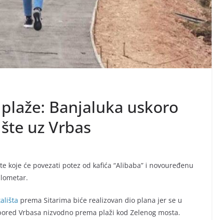
 plaže: Banjaluka uskoro
ište uz Vrbas
šte koje će povezati potez od kafića “Alibaba” i novouređenu
ilometar.
ališta
prema Sitarima biće realizovan dio plana jer se u
e pored Vrbasa nizvodno prema plaži kod Zelenog mosta.