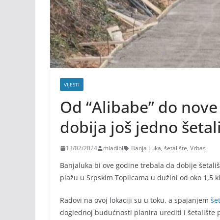
VIJESTI
Od “Alibabe” do nove
dobija još jedno šetal
13/02/2024
mladibl
Banja Luka
,
šetalište
,
Vrbas
Banjaluka bi ove godine trebala da dobije šetali
plažu u Srpskim Toplicama u dužini od oko 1,5 k
Radovi na ovoj lokaciji su u toku, a spajanjem
šet
doglednoj budućnosti planira urediti i šetališt