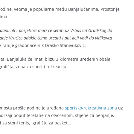
godine, veoma je popularna među Banjalučanima. Prostor je
jima
đani, ali i posjetioci moći će šetati uz Vrbas od Gradskog do
nje Vrućice odakle ćemo urediti i put koji vodi do vidikovca
je ranije gradonačelnik Draško Stanivuković.
eta, Banjaluka će imati blizu 3 kilometra uređenih obala
ališta, zona za sport i rekreaciju.
mosta prošle godine je uređena
sportsko-rekreativna zona
uz
držaji poput teretane na otvorenom, stijene za penjanje,
i za stoni tenis, igralište za basket…