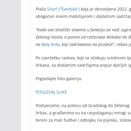
Plaža
Sitari (“Švedska”)
koja je obnovljena 2022. 
obogaćen novim mobilijarom i dodatnim sadrža
“Kada ovo šetalište stavimo u funkciju svi naši sugra
Zelenog mosta, a potom od restorana ‘Alibaba’ do Ba
na
Banj brdu
, koji završavamo na proljeće
“, rekao 
Po završetku radova, koji se očekuju sredinom lj
Vrbasa, sa dodatnim sadržajima poput dječijih igr
Pogledajte foto-galeriju:
POGLEDAJ SLIKE
Podsjećamo, na potezu od Gradskog do Zelenog 
Vrbas, a građanima su na raspolaganju mnogi sa
tereni za mali fudbal i odbojku na pijesku, stolov