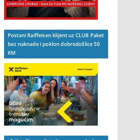
Postani Raiffeisen klijent uz CLUB Paket
bez naknade i poklon dobrodošlice 50
KM