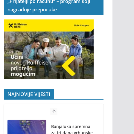
„Prijatelji po računu“ – program koji
nagrađuje preporuke
NAJNOVIJE VIJESTI
Banjaluka spremna
za tri dana vrhunske