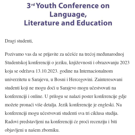
Dragi studenti,
Pozivamo vas da se prijavite za učešće na trećoj međunarodnoj
Studentskoj konferenciji o jeziku, književnosti i obrazovanju 2023
koja se održava 13.10.2023. godine na Internacionalnom
univerzitetu u Sarajevu, u Bosni i Hercegovini. Zainteresovani
studenti koji ne mogu doći u Sarajevo mogu učestvovati na
konferenciji i online. U prilogu se nalazi poster konferencije gdje
možete pronaći više detalja. Jezik konferencije je engleski. Na
konferenciji mogu učestvovati studenti sva tri ciklusa studija.
Radovi predstavljeni na konferenciji će proći recenziju i biti
objavljeni u našem zborniku.