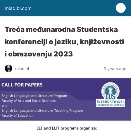
mladibl.com
Treća međunarodna Studentska
konferenciji o jeziku, književnosti
i obrazovanju 2023
mladibl
3 years ago