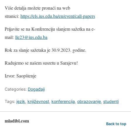
Više detalja možete pronaći na web
stranici:
https://els.ius.edu.ba/en/event/call-papers
Prijavite se na Konferenciju slanjem sažetka na e-
mail:
lle23@ius.edu.ba
Rok za slanje sažetaka je 30.9.2023. godine.
Radujemo se našem susretu u Sarajevu!
Izvor: Saopštenje
Categories:
Događaji
Tags:
jezik
,
književnost
,
konferencija
,
obrazovanje
,
studenti
mladibl.com
Back to top