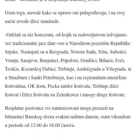
Osim toga, navode kako se upravo oni prilagođavaju, i na svoj
način izvode džez standarde.
-Održali su niz koncerata, od kojih sa zadovoljstvom izdvajamo,
već tradicionalne jazz date−ove u Narodnom pozorištu Republike
Srpske. Nastupali su u Beogradu, Novom Sadu, Nišu, Subotici,
Vranju, Sarajevu, Banjaluci, Prijedoru, Gradišci, Bihaću, Foči,
Tesliću, Kozarskoj Dubici, Trebinju, Andrićgradu u Višegradu, te
u Strazburu i Sankt Peterburgu, kao i na regionalnim muzičkim
festivalima, OK festu, Pecka autdor festivalu, Trebinje džez
festival i Džez festivalu na Zelenkovcu i mnoge druge festivale.
Besplatne pozivnice svi zainteresovani mogu preuzeti na
biletarnici Banskog dvora svakim radnim danom, osim vikendom
u periodu od 12.00 do 18.00 časova.