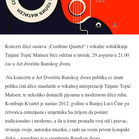
Koncert džez sastava „Combine Quartet“ i vokalne solisktkinje
Tatjane Topić Matisen biće održan u utorak, 29.avgusta u 21.00
čas u Art dvorištu Banskog dvora.
-Na koncertu u Art Dvorištu Banskog dvora publika će imati
priliku čuti džez standarde u vokalnoj interpretaciji Tatjane Topić
Matisen, te nekoliko domaćih pjesama u modernom džez ruhu.
Kombajn Kvartet je nastao 2012. godine u Banjoj Luci Čine ga
četvorica entuzijasta i umjetnika.Sa željom da pomire
tradicionalno i moderno, a da u tome pronađu svoj stil i pravac,
stvaraju svoju, autorsku muziku, i rade na svom prvom kompakt
disku – navedeno je u saopštenju Banskog dvora.