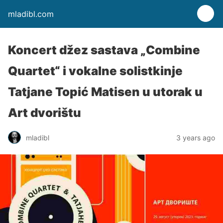
mladibl.com
Koncert džez sastava „Combine
Quartet“ i vokalne solistkinje
Tatjane Topić Matisen u utorak u
Art dvorištu
mladibl
3 years ago