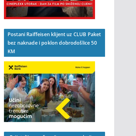
Postani Raiffeisen klijent uz CLUB Paket
bez naknade i poklon dobrodošlice 50
KM