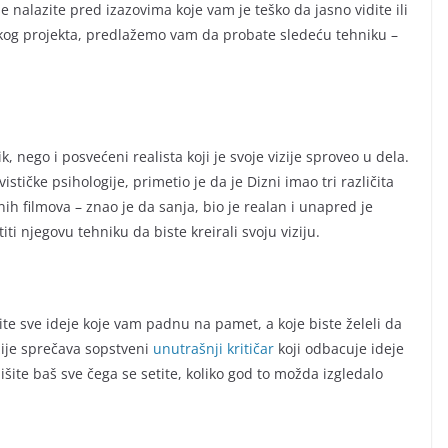
e nalazite pred izazovima koje vam je teško da jasno vidite ili
og projekta, predlažemo vam da probate sledeću tehniku –
, nego i posvećeni realista koji je svoje vizije sproveo u dela.
stičke psihologije, primetio je da je Dizni imao tri različita
ih filmova – znao je da sanja, bio je realan i unapred je
iti njegovu tehniku da biste kreirali svoju viziju.
ite sve ideje koje vam padnu na pamet, a koje biste želeli da
zije sprečava sopstveni
unutrašnji kritičar
koji odbacuje ideje
pišite baš sve čega se setite, koliko god to možda izgledalo