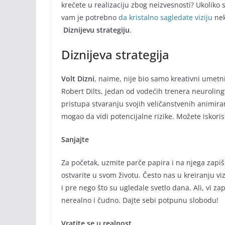
krećete u realizaciju zbog neizvesnosti? Ukoliko s
vam je potrebno
da kristalno sagledate viziju
nek
Diznijevu strategiju
.
Diznijeva strategija
Volt Dizni
, naime, nije bio samo kreativni umetnik
Robert Dilts, jedan od vodećih trenera neurolingvi
pristupa stvaranju svojih veličanstvenih animiran
mogao da vidi potencijalne rizike. Možete iskorist
Sanjajte
Za početak, uzmite parče papira i na njega zapiš
ostvarite u svom životu. Često nas u kreiranju vi
i pre nego što su ugledale svetlo dana. Ali, vi za
nerealno i čudno. Dajte sebi potpunu slobodu!
Vratite se u realnost