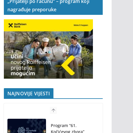
„Prijatelji po računu“ – program koji
nagrađuje preporuke
NAJNOVIJE VIJESTI
Program “61.
Kočićevog zbora”