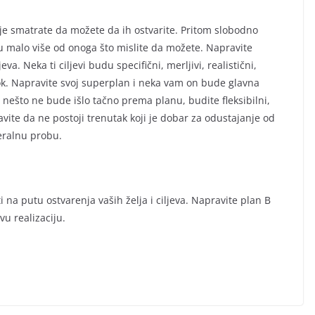
koje smatrate da možete da ih ostvarite. Pritom slobodno
u malo više od onoga što mislite da možete. Napravite
va. Neka ti ciljevi budu specifični, merljivi, realistični,
rok. Napravite svoj superplan i neka vam on bude glavna
 nešto ne bude išlo tačno prema planu, budite fleksibilni,
avite da ne postoji trenutak koji je dobar za odustajanje od
neralnu probu.
na putu ostvarenja vaših želja i ciljeva. Napravite plan B
vu realizaciju.