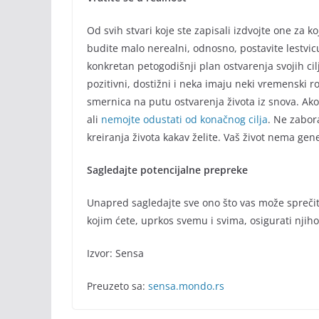
Od svih stvari koje ste zapisali izdvojte one za 
budite malo nerealni, odnosno, postavite lestvic
konkretan petogodišnji plan ostvarenja svojih cilje
pozitivni, dostižni i neka imaju neki vremenski 
smernica na putu ostvarenja života iz snova. Ako
ali
nemojte odustati od konačnog cilja
. Ne zabor
kreiranja života kakav želite. Vaš život nema ge
Sagledajte potencijalne prepreke
Unapred sagledajte sve ono što vas može sprečiti 
kojim ćete, uprkos svemu i svima, osigurati njiho
Izvor: Sensa
Preuzeto sa:
sensa.mondo.rs