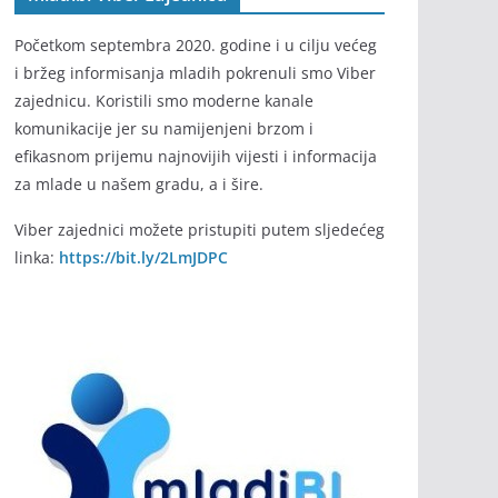
Početkom septembra 2020. godine i u cilju većeg
i bržeg informisanja mladih pokrenuli smo Viber
zajednicu. Koristili smo moderne kanale
komunikacije jer su namijenjeni brzom i
efikasnom prijemu najnovijih vijesti i informacija
za mlade u našem gradu, a i šire.
Viber zajednici možete pristupiti putem sljedećeg
linka:
https://bit.ly/2LmJDPC