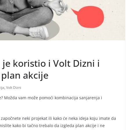
e koristio i Volt Dizni i
i plan akcije
zija
,
Volt Dizni
jete? Možda vam može pomoći kombinacija sanjarenja i
a započnete neki projekat ili kako će neka ideja koju imate da
slite kako bi tačno trebalo da izgleda plan akcije i ne