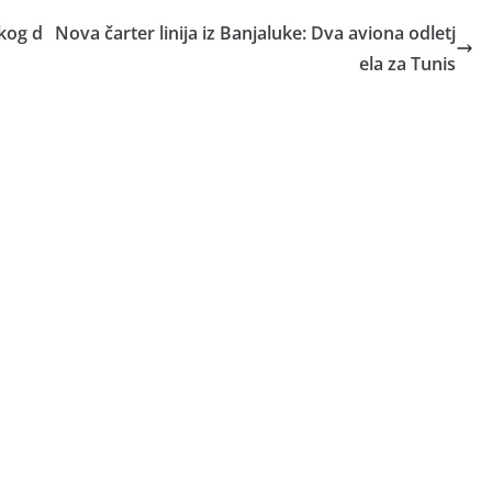
kog d
Nova čarter linija iz Banjaluke: Dva aviona odletj
ela za Tunis