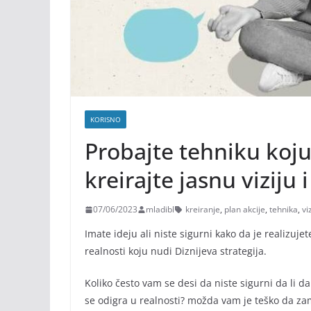
KORISNO
Probajte tehniku koju j
kreirajte jasnu viziju 
07/06/2023
mladibl
kreiranje
,
plan akcije
,
tehnika
,
vi
Imate ideju ali niste sigurni kako da je realizu
realnosti koju nudi Diznijeva strategija.
Koliko često vam se desi da niste sigurni da li d
se odigra u realnosti? možda vam je teško da zami