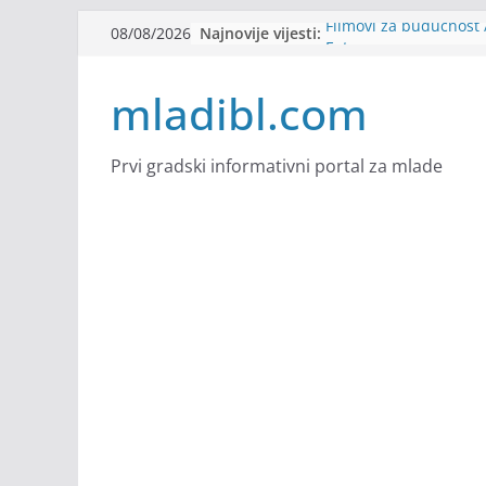
Skip
Najnovije vijesti:
Filmovi za budućnost /
08/08/2026
to
Future
Youth Exhange: From S
content
mladibl.com
Strength
Dijaspora Servis zapo
Slatkica zapošljava
Stomatologija Kovačev
Prvi gradski informativni portal za mlade