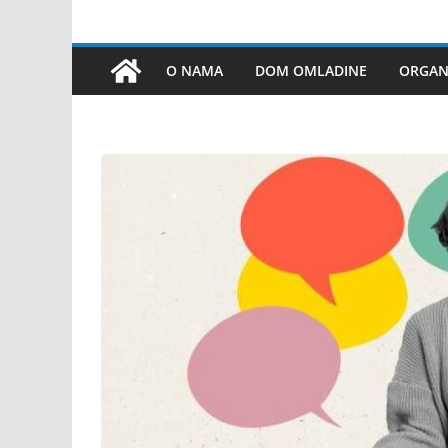
O NAMA
DOM OMLADINE
ORGANI