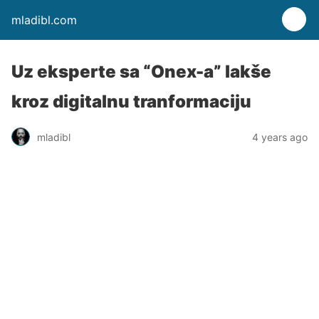
mladibl.com
Uz eksperte sa “Onex-a” lakše
kroz digitalnu tranformaciju
mladibl
4 years ago