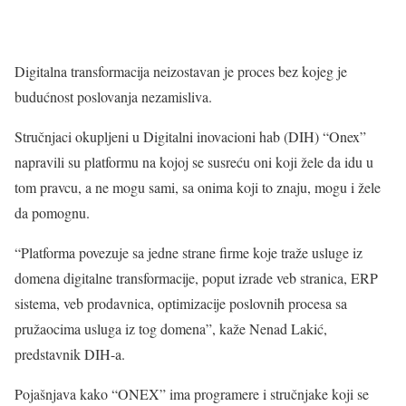
Digitalna transformacija neizostavan je proces bez kojeg je
budućnost poslovanja nezamisliva.
Stručnjaci okupljeni u Digitalni inovacioni hab (DIH) “Onex”
napravili su platformu na kojoj se susreću oni koji žele da idu u
tom pravcu, a ne mogu sami, sa onima koji to znaju, mogu i žele
da pomognu.
“Platforma povezuje sa jedne strane firme koje traže usluge iz
domena digitalne transformacije, poput izrade veb stranica, ERP
sistema, veb prodavnica, optimizacije poslovnih procesa sa
pružaocima usluga iz tog domena”, kaže Nenad Lakić,
predstavnik DIH-a.
Pojašnjava kako “ONEX” ima programere i stručnjake koji se