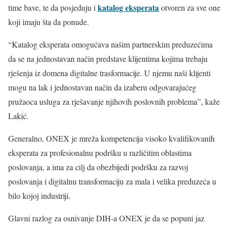
katalog eksperata
time bave, te da posjeduju i
otvoren za sve one
koji imaju šta da ponude.
“Katalog eksperata omogućava našim partnerskim preduzećima
da se na jednostavan način predstave klijentima kojima trebaju
rješenja iz domena digitalne trasformacije. U njemu naši klijenti
mogu na lak i jednostavan način da izaberu odgovarajućeg
pružaoca usluga za rješavanje njihovih poslovnih problema”, kaže
Lakić.
Generalno, ONEX je mreža kompetencija visoko kvalifikovanih
eksperata za profesionalnu podršku u različitim oblastima
poslovanja, a ima za cilj da obezbijedi podršku za razvoj
poslovanja i digitalnu transformaciju za mala i velika preduzeća u
bilo kojoj industriji.
Glavni razlog za osnivanje DIH-a ONEX je da se popuni jaz