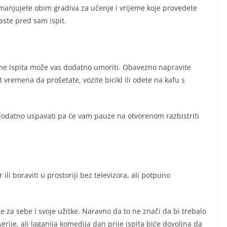
smanjujete obim gradiva za učenje i vrijeme koje provedete
raste pred sam ispit.
eme ispita može vas dodatno umoriti. Obavezno napravite
 vremena da prošetate, vozite bicikl ili odete na kafu s
dodatno uspavati pa će vam pauze na otvorenom razbistriti
ili boraviti u prostoriji bez televizora, ali potpuno
e za sebe i svoje užitke. Naravno da to ne znači da bi trebalo
ije, ali laganija komedija dan prije ispita biće dovoljna da