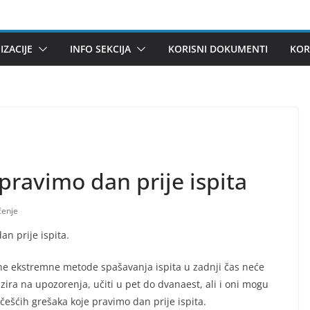
ZACIJE
INFO SEKCIJA
KORISNI DOKUMENTI
KOR
pravimo dan prije ispita
čenje
n prije ispita.
čne ekstremne metode spašavanja ispita u zadnji čas neće
bzira na upozorenja, učiti u pet do dvanaest, ali i oni mogu
jčešćih grešaka koje pravimo dan prije ispita.