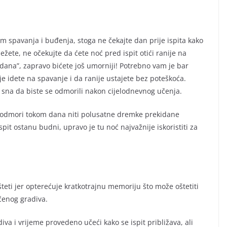
am spavanja i buđenja, stoga ne čekajte dan prije ispita kako
ježete, ne očekujte da ćete noć pred ispit otići ranije na
 dana”, zapravo bićete još umorniji! Potrebno vam je bar
je idete na spavanje i da ranije ustajete bez poteškoća.
sna da biste se odmorili nakon cijelodnevnog učenja.
 odmori tokom dana niti polusatne dremke prekidane
it ostanu budni, upravo je tu noć najvažnije iskoristiti za
šteti jer opterećuje kratkotrajnu memoriju što može oštetiti
čenog gradiva.
va i vrijeme provedeno učeći kako se ispit približava, ali