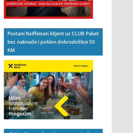
Postani Raiffeisen klijent uz CLUB Paket
bez naknade i poklon dobrodošlice 50
KM