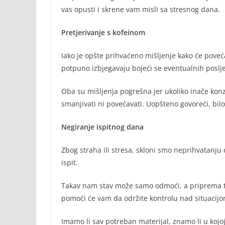
vas opusti i skrene vam misli sa stresnog dana.
Pretjerivanje s kofeinom
Iako je opšte prihvaćeno mišljenje kako će poveć
potpuno izbjegavaju bojeći se eventualnih poslj
Oba su mišljenja pogrešna jer ukoliko inače ko
smanjivati ni povećavati. Uopšteno govoreći, bil
Negiranje ispitnog dana
Zbog straha ili stresa, skloni smo neprihvatanju 
ispit.
Takav nam stav može samo odmoći, a priprema teh
pomoći će vam da održite kontrolu nad situacijo
Imamo li sav potreban materijal, znamo li u kojoj 