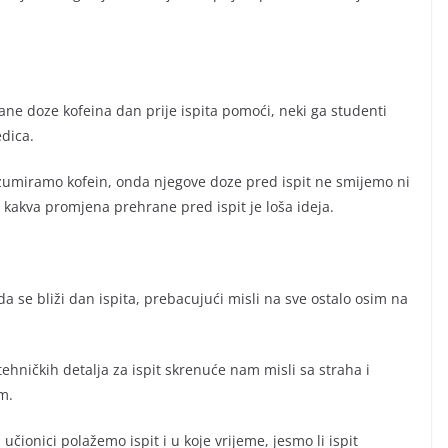
ane doze kofeina dan prije ispita pomoći, neki ga studenti
edica.
nzumiramo kofein, onda njegove doze pred ispit ne smijemo ni
o kakva promjena prehrane pred ispit je loša ideja.
da se bliži dan ispita, prebacujući misli na sve ostalo osim na
ničkih detalja za ispit skrenuće nam misli sa straha i
m.
učionici polažemo ispit i u koje vrijeme, jesmo li ispit