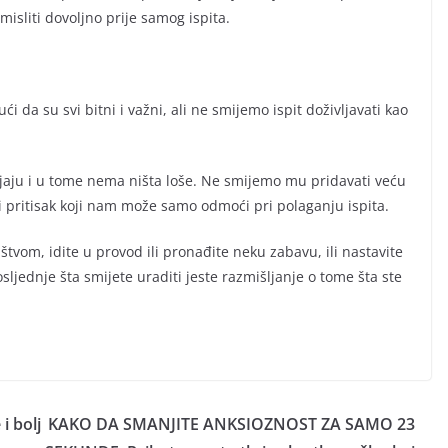
misliti dovoljno prije samog ispita.
i da su svi bitni i važni, ali ne smijemo ispit doživljavati kao
navljaju i u tome nema ništa loše. Ne smijemo mu pridavati veću
ki pritisak koji nam može samo odmoći pri polaganju ispita.
tvom, idite u provod ili pronađite neku zabavu, ili nastavite
ljednje šta smijete uraditi jeste razmišljanje o tome šta ste
i bolj
KAKO DA SMANJITE ANKSIOZNOST ZA SAMO 23