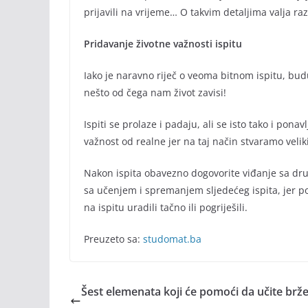
prijavili na vrijeme… O takvim detaljima valja raz
Pridavanje životne važnosti ispitu
Iako je naravno riječ o veoma bitnom ispitu, buduć
nešto od čega nam život zavisi!
Ispiti se prolaze i padaju, ali se isto tako i po
važnost od realne jer na taj način stvaramo veli
Nakon ispita obavezno dogovorite viđanje sa druš
sa učenjem i spremanjem sljedećeg ispita, jer pos
na ispitu uradili tačno ili pogriješili.
Preuzeto sa:
studomat.ba
Šest elemenata koji će pomoći da učite brže 