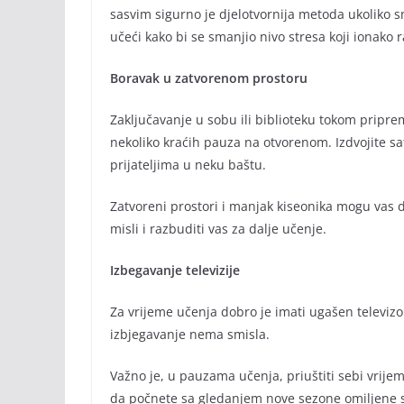
sasvim sigurno je djelotvornija metoda ukoliko 
učeći kako bi se smanjio nivo stresa koji ionako 
Boravak u zatvorenom prostoru
Zaključavanje u sobu ili biblioteku tokom pripr
nekoliko kraćih pauza na otvorenom. Izdvojite sat
prijateljima u neku baštu.
Zatvoreni prostori i manjak kiseonika mogu vas 
misli i razbuditi vas za dalje učenje.
Izbegavanje televizije
Za vrijeme učenja dobro je imati ugašen televizor 
izbjegavanje nema smisla.
Važno je, u pauzama učenja, priuštiti sebi vrijem
da počnete sa gledanjem nove sezone omiljene ser