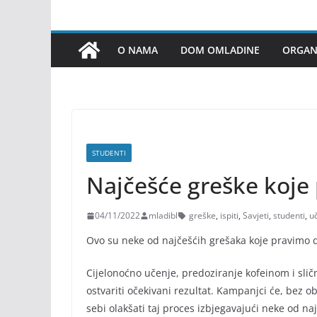
O NAMA
DOM OMLADINE
ORGANI
STUDENTI
Najčešće greške koje 
04/11/2022
mladibl
greške
,
ispiti
,
Savjeti
,
studenti
,
u
Ovo su neke od najčešćih grešaka koje pravimo da
Cijelonoćno učenje, predoziranje kofeinom i sli
ostvariti očekivani rezultat. Kampanjci će, bez o
sebi olakšati taj proces izbjegavajući neke od na