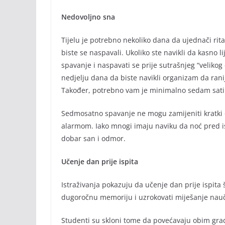
Nedovoljno sna
Tijelu je potrebno nekoliko dana da ujednači rit
biste se naspavali. Ukoliko ste navikli da kasno li
spavanje i naspavati se prije sutrašnjeg “velikog
nedjelju dana da biste navikli organizam da rani
Također, potrebno vam je minimalno sedam sati 
Sedmosatno spavanje ne mogu zamijeniti kratki
alarmom. Iako mnogi imaju naviku da noć pred isp
dobar san i odmor.
Učenje dan prije ispita
Istraživanja pokazuju da učenje dan prije ispita 
dugoročnu memoriju i uzrokovati miješanje nau
Studenti su skloni tome da povećavaju obim gradi