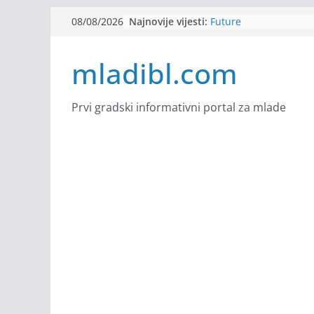
Skip
Najnovije vijesti:
Filmovi za budućnost /
08/08/2026
to
Future
Youth Exhange: From S
content
mladibl.com
Strength
Dijaspora Servis zapo
Slatkica zapošljava
Stomatologija Kovačev
Prvi gradski informativni portal za mlade