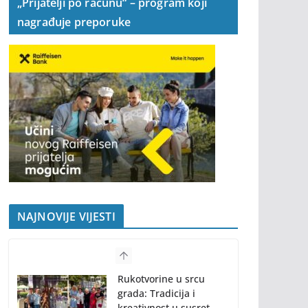
„Prijatelji po računu“ – program koji
nagrađuje preporuke
NAJNOVIJE VIJESTI
Program “61.
Kočićevog zbora”