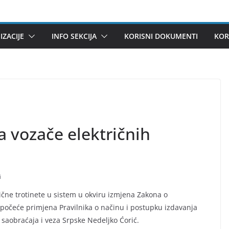
ZACIJE
INFO SEKCIJA
KORISNI DOKUMENTI
KOR
a vozače električnih
i
ične trotinete u sistem u okviru izmjena Zakona o
počeće primjena Pravilnika o načinu i postupku izdavanja
r saobraćaja i veza Srpske Nedeljko Ćorić.