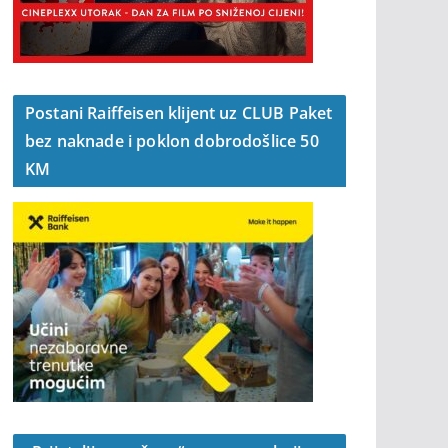
Postani Raiffeisen klijent uz CLUB Paket
bez naknade i poklon dobrodošlice 50
KM