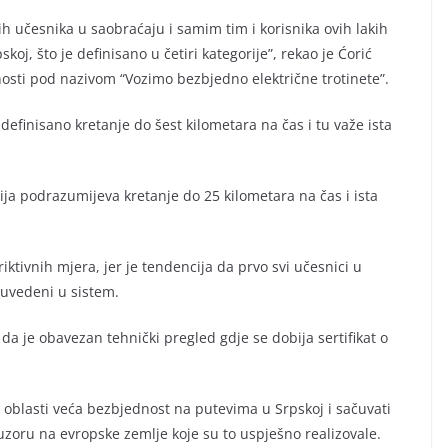
h učesnika u saobraćaju i samim tim i korisnika ovih lakih
koj, što je definisano u četiri kategorije”, rekao je Ćorić
osti pod nazivom “Vozimo bezbjedno električne trotinete”.
efinisano kretanje do šest kilometara na čas i tu važe ista
ija podrazumijeva kretanje do 25 kilometara na čas i ista
riktivnih mjera, jer je tendencija da prvo svi učesnici u
 uvedeni u sistem.
da je obavezan tehnički pregled gdje se dobija sertifikat o
e oblasti veća bezbjednost na putevima u Srpskoj i sačuvati
uzoru na evropske zemlje koje su to uspješno realizovale.