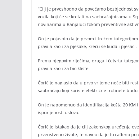
“Cilj je prveshodno da povećamo bezbjednost svi
vozila koji će se kretati na saobraćajnicama u Srps
novinarima u Banjaluci tokom preventivne aktivn
On je pojasnio da je prvom i trećom kategorijom d
pravila kao i za pješake, kreću se kuda i pješaci.
Prema njegovim riječima, druga i četvrta kategor
pravila kao i za bicikliste.
Ćorić je naglasio da u prvo vrijeme neće biti rest
saobraćaju koji koriste električne trotinete budu
On je napomenuo da identifikacija košta 20 KM i 
ispunjenosti uslova.
Ćorić je istakao da je cilj zakonskog uređenja ov
prvenstveno živote, te naveo da je to rađeno po 