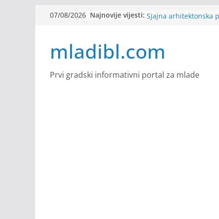
Skip
Najnovije vijesti:
Alter Ego zapošljava
07/08/2026
to
Sjajna arhitektonska 
Švajcarskoj
content
mladibl.com
mJob zapošljava
Veranda zapošljava
Body Factory zapošlja
Prvi gradski informativni portal za mlade