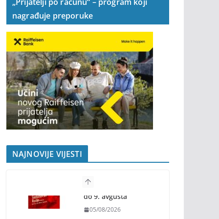
„Prijatelji po računu“ – program koji
nagrađuje preporuke
NAJNOVIJE VIJESTI
Banjaluka spremna
za tri dana vrhunske