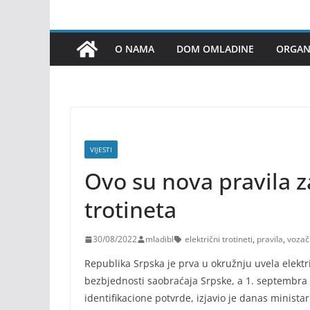
O NAMA
DOM OMLADINE
ORGANI
VIJESTI
Ovo su nova pravila z
trotineta
30/08/2022
mladibl
električni trotineti
,
pravila
,
vozač
Republika Srpska je prva u okružnju uvela elektr
bezbjednosti saobraćaja Srpske, a 1. septembra 
identifikacione potvrde, izjavio je danas minista