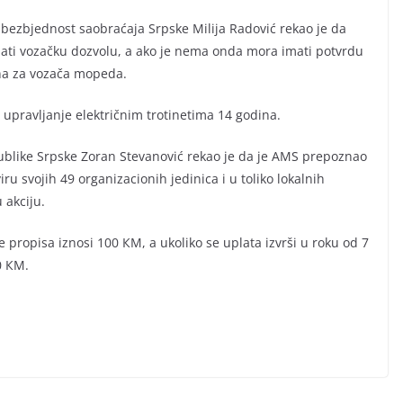
 bezbjednost saobraćaja Srpske Milija Radović rekao je da
imati vozačku dozvolu, a ako je nema onda mora imati potvrdu
ona za vozača mopeda.
 upravljanje električnim trotinetima 14 godina.
blike Srpske Zoran Stevanović rekao je da je AMS prepoznao
iru svojih 49 organizacionih jedinica i u toliko lokalnih
 akciju.
ropisa iznosi 100 КM, a ukoliko se uplata izvrši u roku od 7
0 КM.