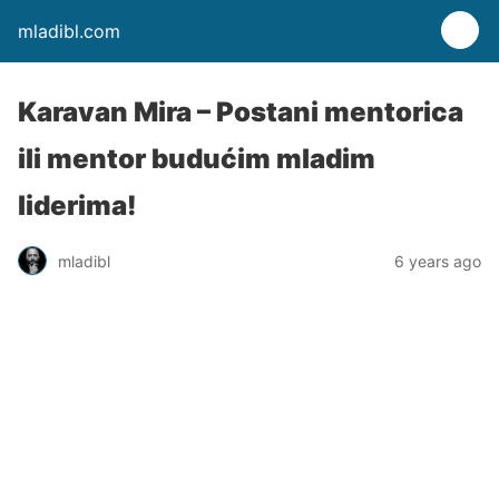
mladibl.com
Karavan Mira – Postani mentorica
ili mentor budućim mladim
liderima!
mladibl
6 years ago