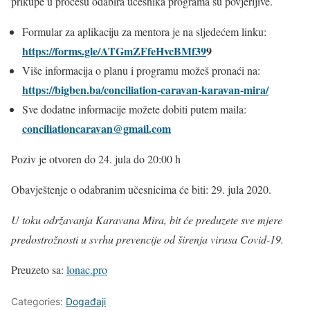
prikupe u procesu odabira učesnika programa su povjerljive.
Formular za aplikaciju za mentora je na sljedećem linku:
https://forms.gle/ATGmZFfeHvcBMf39
9
Više informacija o planu i programu možeš pronaći na:
https://bigben.ba/conciliation-caravan-karavan-mira/
Sve dodatne informacije možete dobiti putem maila:
conciliationcaravan@gmail.com
Poziv je otvoren do 24. jula do 20:00 h
Obavještenje o odabranim učesnicima će biti: 29. jula 2020.
U toku održavanja Karavana Mira, bit će preduzete sve mjere
predostrožnosti u svrhu prevencije od širenja virusa Covid-19.
Preuzeto sa:
lonac.pro
Categories:
Događaji