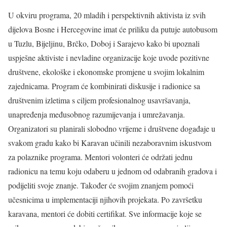
U okviru programa, 20 mladih i perspektivnih aktivista iz svih
dijelova Bosne i Hercegovine imat će priliku da putuje autobusom
u Tuzlu, Bijeljinu, Brčko, Doboj i Sarajevo kako bi upoznali
uspješne aktiviste i nevladine organizacije koje uvode pozitivne
društvene, ekološke i ekonomske promjene u svojim lokalnim
zajednicama. Program će kombinirati diskusije i radionice sa
društvenim izletima s ciljem profesionalnog usavršavanja,
unapređenja međusobnog razumijevanja i umrežavanja.
Organizatori su planirali slobodno vrijeme i društvene događaje u
svakom gradu kako bi Karavan učinili nezaboravnim iskustvom
za polaznike programa. Mentori volonteri će održati jednu
radionicu na temu koju odaberu u jednom od odabranih gradova i
podijeliti svoje znanje. Također će svojim znanjem pomoći
učesnicima u implementaciji njihovih projekata. Po završetku
karavana, mentori će dobiti certifikat. Sve informacije koje se