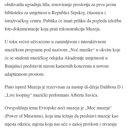
obuhvatila ugradnju lifta, renoviranje prostorija za prvu javnu
biblioteku za umjetnost u Republici Srpskoj, čitaonicu i
istraživačkog centra. Publika će imati priliku da pogleda izložbu
foto-dokumentacije koja prati rekonstrukciju Muzeja.
U toku večeri uživaćemo u zanimljivom i interaktivnom
muzičkom programu pod nazivom „Noć muzike“ u okviru koje
će se studenti muzičkog odsjeka Akademije umjetnosti u
Banjaluci predstaviti nizom kamernih koncerata u novom
adaptiranom prostoru.
Plato ispred Muzeja je rezervisan za nastup di-džeja Dalibora D i
„Live looping“ muzički performans Alberta Savića.
Ovogodišnja tema Evropske noći muzeja je „Moć muzeja“
(Power of Museums), koja ima težnju da predstavi muzeje kao
mjesta otkrića, mjesta koja nas uče o našoj prošlosti i otvaraju