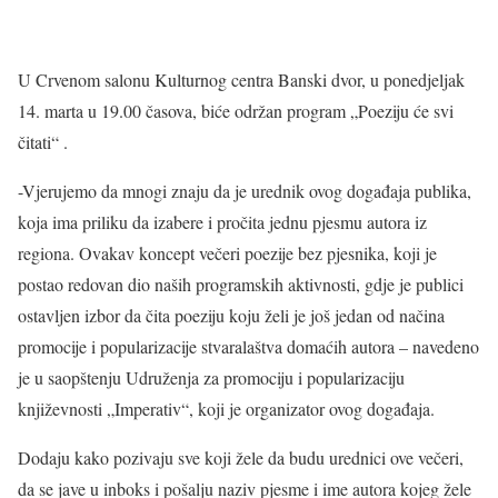
U Crvenom salonu Kulturnog centra Banski dvor, u ponedjeljak
14. marta u 19.00 časova, biće održan program „Poeziju će svi
čitati“ .
-Vjerujemo da mnogi znaju da je urednik ovog događaja publika,
koja ima priliku da izabere i pročita jednu pjesmu autora iz
regiona. Ovakav koncept večeri poezije bez pjesnika, koji je
postao redovan dio naših programskih aktivnosti, gdje je publici
ostavljen izbor da čita poeziju koju želi je još jedan od načina
promocije i popularizacije stvaralaštva domaćih autora – navedeno
je u saopštenju Udruženja za promociju i popularizaciju
književnosti „Imperativ“, koji je organizator ovog događaja.
Dodaju kako pozivaju sve koji žele da budu urednici ove večeri,
da se jave u inboks i pošalju naziv pjesme i ime autora kojeg žele