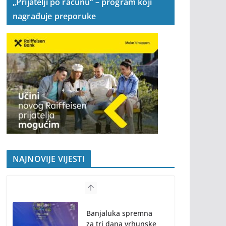
„Prijatelji po računu“ – program koji
nagrađuje preporuke
NAJNOVIJE VIJESTI
Banjaluka spremna
za tri dana vrhunske