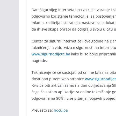
Dan Sigurnijeg Interneta ima za cilj stvaranje i s
odgovorno korištenje tehnologije, sa poštovanjem,
mladih, roditelja i staratelja, nastavnika, edukato
da ih sve skupa ohrabi da odigraju svoju ulogu u
Centar za sigurni internet će i ove godine na Dan
takmičenje u vidu kviza o sigurnosti na internet
www.sigurnodijete.ba
kako bi se bolje pripremil
nagrade.
Takmičenje će se sastojati od online kviza sa pit
dostupan putem web stranice
www.sigurnodijet
Kviz će biti aktivan samo na dan obilježavanja SI
čega će sistem aplikacije za online takmičenje 
odgovorila na 80% i više pitanja i objaviti pobje
Preuzeto sa:
hocu.ba