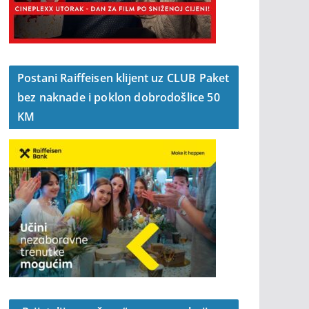
Postani Raiffeisen klijent uz CLUB Paket
bez naknade i poklon dobrodošlice 50
KM