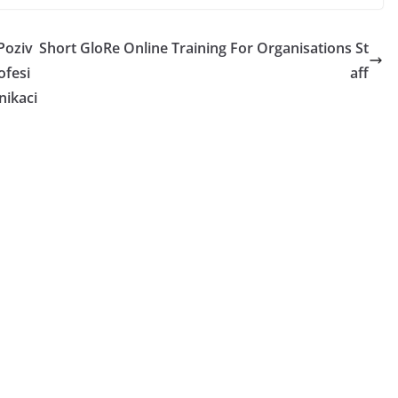
Poziv
Short GloRe Online Training For Organisations St
ofesi
aff
nikaci