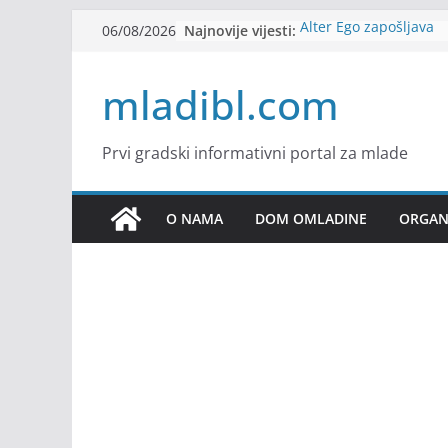
Skip
Najnovije vijesti:
Alter Ego zapošljava
06/08/2026
to
Sjajna arhitektonska 
Švajcarskoj
content
mladibl.com
mJob zapošljava
Veranda zapošljava
Body Factory zapošlja
Prvi gradski informativni portal za mlade
O NAMA
DOM OMLADINE
ORGANI