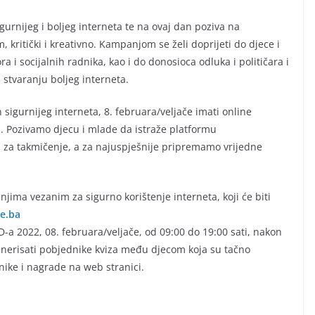
igurnijeg i boljeg interneta te na ovaj dan poziva na
 kritički i kreativno. Kampanjom se želi doprijeti do djece i
ra i socijalnih radnika, kao i do donosioca odluka i političara i
 stvaranju boljeg interneta.
 sigurnijeg interneta, 8. februara/veljače imati online
u. Pozivamo djecu i mlade da istraže platformu
i za takmičenje, a za najuspješnije pripremamo vrijedne
anjima vezanim za sigurno korištenje interneta, koji će biti
e.ba
D-a 2022, 08. februara/veljače, od 09:00 do 19:00 sati, nakon
generisati pobjednike kviza među djecom koja su tačno
dnike i nagrade na web stranici.