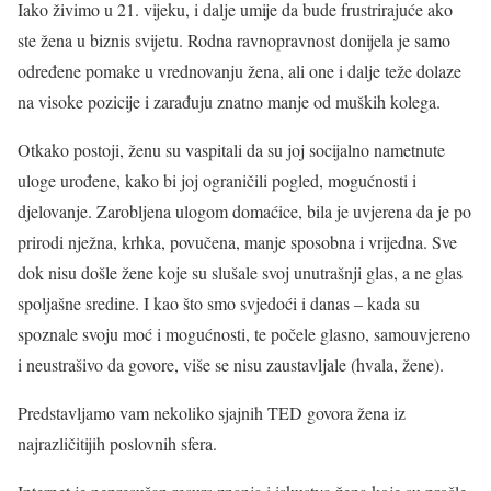
Iako živimo u 21. vijeku, i dalje umije da bude frustrirajuće ako
ste žena u biznis svijetu. Rodna ravnopravnost donijela je samo
određene pomake u vrednovanju žena, ali one i dalje teže dolaze
na visoke pozicije i zarađuju znatno manje od muških kolega.
Otkako postoji, ženu su vaspitali da su joj socijalno nametnute
uloge urođene, kako bi joj ograničili pogled, mogućnosti i
djelovanje. Zarobljena ulogom domaćice, bila je uvjerena da je po
prirodi nježna, krhka, povučena, manje sposobna i vrijedna. Sve
dok nisu došle žene koje su slušale svoj unutrašnji glas, a ne glas
spoljašne sredine. I kao što smo svjedoći i danas – kada su
spoznale svoju moć i mogućnosti, te počele glasno, samouvjereno
i neustrašivo da govore, više se nisu zaustavljale (hvala, žene).
Predstavljamo vam nekoliko sjajnih TED govora žena iz
najrazličitijih poslovnih sfera.