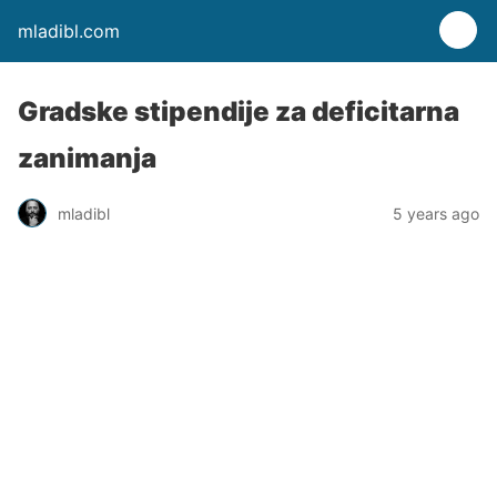
mladibl.com
Gradske stipendije za deficitarna
zanimanja
mladibl
5 years ago