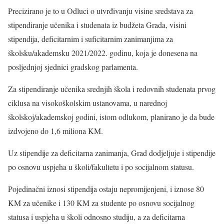
Precizirano je to u Odluci o utvrđivanju visine sredstava za
stipendiranje učenika i studenata iz budžeta Grada, visini
stipendija, deficitarnim i suficitarnim zanimanjima za
školsku/akademsku 2021/2022. godinu, koja je donesena na
posljednjoj sjednici gradskog parlamenta.
Za stipendiranje učenika srednjih škola i redovnih studenata prvog
ciklusa na visokoškolskim ustanovama, u narednoj
školskoj/akademskoj godini, istom odlukom, planirano je da bude
izdvojeno do 1,6 miliona KM.
Uz stipendije za deficitarna zanimanja, Grad dodjeljuje i stipendije
po osnovu uspjeha u školi/fakultetu i po socijalnom statusu.
Pojedinačni iznosi stipendija ostaju nepromijenjeni, i iznose 80
KM za učenike i 130 KM za studente po osnovu socijalnog
statusa i uspjeha u školi odnosno studiju, a za deficitarna