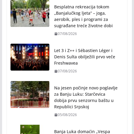
Besplatna rekreacija tokom
„Banjalučkog ljeta“ – joga,
aerobik, ples i programi za
sugrađane treće životne dobi
07/08/2026
Let 3 i Z++ i Sébastien Léger i
Denis Sulta obilježili prvo veče
Freshwavea
07/08/2026
Na jesen počinje novo poglavlje
za Banju Luku: Starčevica
dobija prvu senzornu baštu u
Republici Srpskoj
05/08/2026
Banja Luka domaćin „Vespa