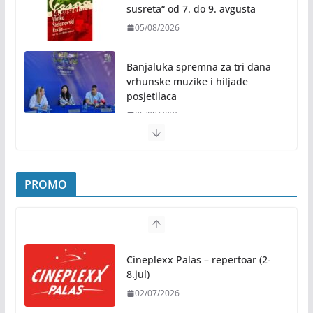
susreta“ od 7. do 9. avgusta
05/08/2026
Banjaluka spremna za tri dana
vrhunske muzike i hiljade
posjetilaca
05/08/2026
Humanost nadmašila sva očekivanja: Freshwave
akcija darivanja krvi odjeknula širom BiH
PROMO
04/08/2026
Zašto hiljade ljudi istovremeno osjećaju isto?
Nauka iza festivalske energije
Cineplexx Palas – repertoar (2-
04/08/2026
8.jul)
02/07/2026
Besplatni udžbenici za sve osnovce od školske