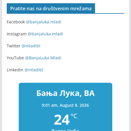
Pratite nas na društvenim mrežama
Facebook
@banjaluka.mladi
Instagram
@banjaluka.mladi
Twitter
@mladibl
YouTube
@BanjaLuka Mladi
Linkedin
@mladibl
Бања Лука, BA
9:01 am,
August 8, 2026
24
°C