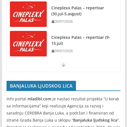
2026/2027. godine
Cineplexx Palas – repertoar
07/08/2026
(30.jul-5.avgust)
30/07/2026
Rukotvorine u srcu grada:
Tradicija i kreativnost u susret
Kočićevim danima
Cineplexx Palas – repertoar (9-
15.jul)
07/08/2026
09/07/2026
BANJALUKA LJUDSKOG LICA
Info portal
mladibl.com
je nastao rezultat projekta “U korak
sa informacijama” koji realizuje Agencija za razvoj i
saradnju CEREBRA Banja Luka, a podržan i finansiran od
strane Grada Banja Luka u sklopu “
Banjaluka ljudskog lica
”.