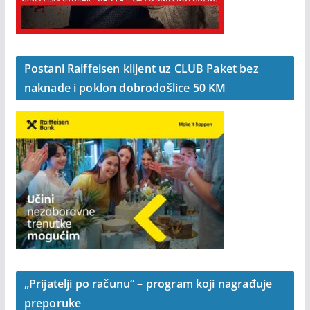
Postani Raiffeisen klijent uz CLUB Paket bez
naknade i poklon dobrodošlice 50 KM
„Prijatelji po računu“ – program koji nagrađuje
preporuke