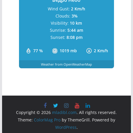
Ведро Небо
Wind Gust:
2 Km/h
Clouds:
3%
Visibility:
10 km
Sunrise:
5:44 am
Sunset:
8:08 pm
77 %
1019 mb
2 Km/h
Weather from OpenWeatherMap
Copyright © 2026
mladibl.com
. All rights reserved.
Theme:
ColorMag Pro
by ThemeGrill. Powered by
WordPress
.