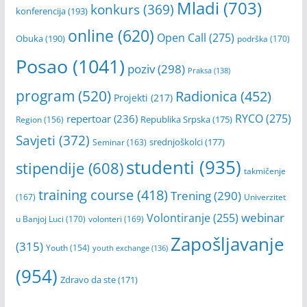
Mladi
(703)
konkurs
(369)
konferencija
(193)
online
(620)
Open Call
(275)
Obuka
(190)
podrška
(170)
Posao
(1041)
poziv
(298)
Praksa
(138)
program
(520)
Radionica
(452)
Projekti
(217)
RYCO
(275)
repertoar
(236)
Republika Srpska
(175)
Region
(156)
Savjeti
(372)
srednjoškolci
(177)
Seminar
(163)
studenti
(935)
stipendije
(608)
takmičenje
training course
(418)
Trening
(290)
(167)
Univerzitet
webinar
Volontiranje
(255)
u Banjoj Luci
(170)
volonteri
(169)
Zapošljavanje
(315)
Youth
(154)
youth exchange
(136)
(954)
Zdravo da ste
(171)