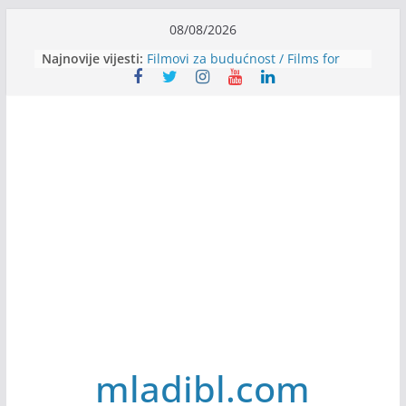
Skip
08/08/2026
to
Najnovije vijesti:
Filmovi za budućnost / Films for
content
Future
Youth Exhange: From Silence to
Strength
Dijaspora Servis zapošljava
Slatkica zapošljava
Stomatologija Kovačević zapošljava
mladibl.com