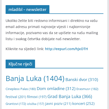
mladibl – newsletter
Ukoliko želite biti redovno informisani i direktno na vašu
email adresu primati najnovije vijesti i najkornisnije
informacije, pozivamo vas da se upišete na našu mailing
listu i svakog četvrtka dobijate naš newsletter.
Kliknite na sljedeći link:
http://eepurl.com/hJxOTH
Ključne riječi
Banja Luka
(1404)
Banski dvor
(310)
Dom omladine
(312)
Cineplexx Palas
(180)
Erasmus+
(182)
Grad Banja Luka
(366)
festival
(201)
filmovi
(197)
koncert
(252)
Javni poziv
(211)
Grantovi
(172)
izložba
(157)