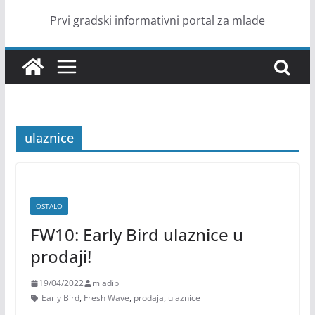
Prvi gradski informativni portal za mlade
ulaznice
OSTALO
FW10: Early Bird ulaznice u
prodaji!
19/04/2022
mladibl
Early Bird
,
Fresh Wave
,
prodaja
,
ulaznice