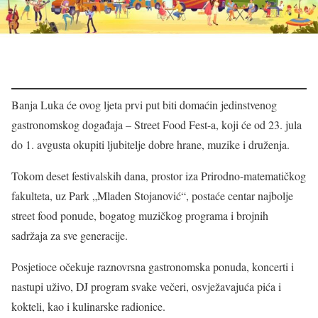
Banja Luka će ovog ljeta prvi put biti domaćin jedinstvenog
gastronomskog događaja – Street Food Fest-a, koji će od 23. jula
do 1. avgusta okupiti ljubitelje dobre hrane, muzike i druženja.
Tokom deset festivalskih dana, prostor iza Prirodno-matematičkog
fakulteta, uz Park „Mladen Stojanović“, postaće centar najbolje
street food ponude, bogatog muzičkog programa i brojnih
sadržaja za sve generacije.
Posjetioce očekuje raznovrsna gastronomska ponuda, koncerti i
nastupi uživo, DJ program svake večeri, osvježavajuća pića i
kokteli, kao i kulinarske radionice.