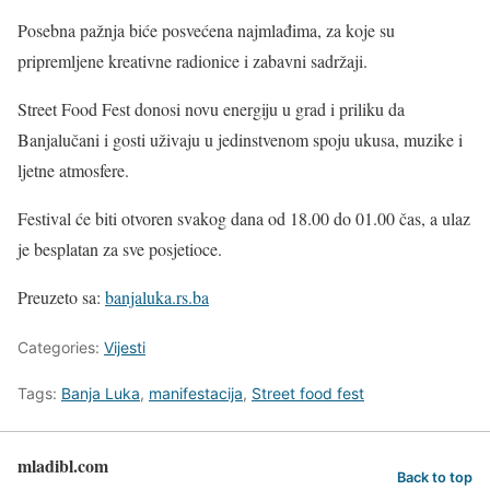
Posebna pažnja biće posvećena najmlađima, za koje su
pripremljene kreativne radionice i zabavni sadržaji.
Street Food Fest donosi novu energiju u grad i priliku da
Banjalučani i gosti uživaju u jedinstvenom spoju ukusa, muzike i
ljetne atmosfere.
Festival će biti otvoren svakog dana od 18.00 do 01.00 čas, a ulaz
je besplatan za sve posjetioce.
Preuzeto sa:
banjaluka.rs.ba
Categories:
Vijesti
Tags:
Banja Luka
,
manifestacija
,
Street food fest
mladibl.com
Back to top