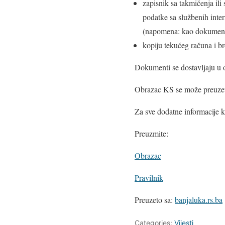
​zapisnik sa takmičenja il
podatke sa službenih inte
(napomena: kao dokument k
​kopiju tekućeg računa i b
​Dokumenti se dostavljaju u or
Obrazac KS se može preuzeti
​Za sve dodatne informacije 
Preuzmite:
Obrazac
Pravilnik
Preuzeto sa:
banjaluka.rs.ba
Categories:
Vijesti