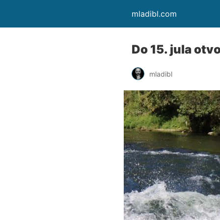
mladibl.com
Do 15. jula otv
mladibl