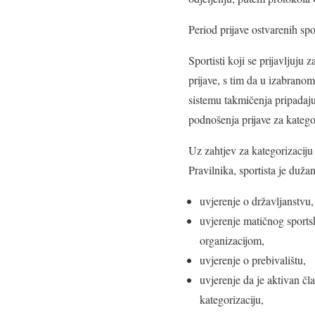
​Period prijave ostvarenih spo
​Sportisti koji se prijavljuj
prijave, s tim da u izabranom
sistemu takmičenja pripadaj
podnošenja prijave za katego
​Uz zahtjev za kategorizacij
Pravilnika, sportista je dužan
​uvjerenje o državljanstvu,
​uvjerenje matičnog sport
organizacijom,
​uvjerenje o prebivalištu,
​uvjerenje da je aktivan čl
kategorizaciju,