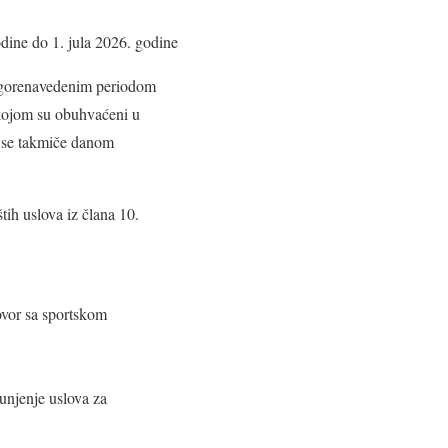
godine do 1. jula 2026. godine
 sa gorenavedenim periodom
e kojom su obuhvaćeni u
j se takmiče danom
ih uslova iz člana 10.
ovor sa sportskom
punjenje uslova za