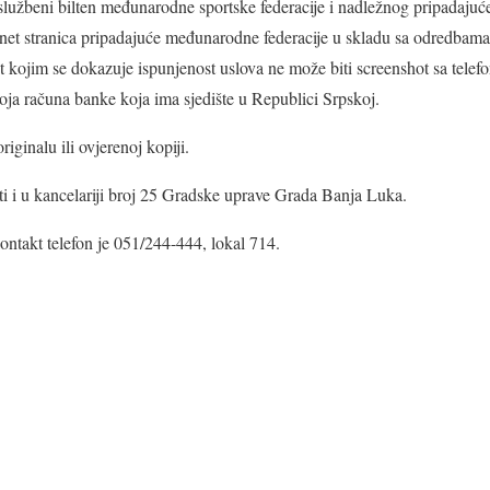
i službeni bilten međunarodne sportske federacije i nadležnog pripadajuće
rnet stranica pripadajuće međunarodne federacije u skladu sa odredbama 
ojim se dokazuje ispunjenost uslova ne može biti screenshot sa telefo
roja računa banke koja ima sjedište u Republici Srpskoj.
iginalu ili ovjerenoj kopiji.
 i u kancelariji broj 25 Gradske uprave Grada Banja Luka.
kontakt telefon je 051/244-444, lokal 714.