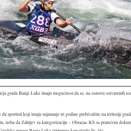
ručja grada Banje Luke imaju mogućnost da se, na osnovu ostvarenih rezu
 da sportisti koji imaju najmanje tri godine prebivalište na teritoriji gra
ata, treba da Zahtjev za kategorizaciju – Obrazac KS sa pratećom dok
Gradske uprave Banja Luka (prijemna kancelarija br. 16).