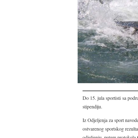
Do 15. jula sportisti sa pod
stipendiju.
Iz Odjeljenja za sport navode
ostvarenog sportskog rezult
odjeljenju, putem protokola 