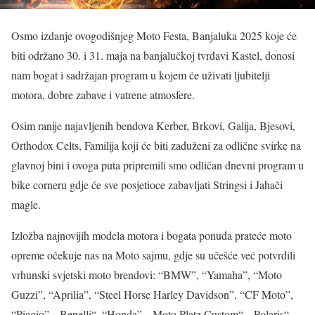
Osmo izdanje ovogodišnjeg Moto Festa, Banjaluka 2025 koje će
biti održano 30. i 31. maja na banjalučkoj tvrđavi Kastel, donosi
nam bogat i sadržajan program u kojem će uživati ljubitelji
motora, dobre zabave i vatrene atmosfere.
Osim ranije najavljenih bendova Kerber, Brkovi, Galija, Bjesovi,
Orthodox Celts, Familija koji će biti zaduženi za odlične svirke na
glavnoj bini i ovoga puta pripremili smo odličan dnevni program u
bike corneru gdje će sve posjetioce zabavljati Stringsi i Jahači
magle.
Izložba najnovijih modela motora i bogata ponuda prateće moto
opreme očekuje nas na Moto sajmu, gdje su učešće već potvrdili
vrhunski svjetski moto brendovi: “BMW”, “Yamaha”, “Moto
Guzzi”, “Aprilia”, “Steel Horse Harley Davidson”, “CF Moto”,
“Piagio”, „Benelli“, “Honda”, „Moto Platz Custom“, „Polaris“,