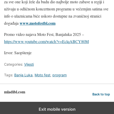
za sve one koji žele da budu dio najbolje moto zabave u regiji i
uživaju u odličnom koncertnom programu u večernjim satima sve
info o ulaznicama biće uskoro dostupne na zvaničnoj stranici
www.motofestbl.com
događaja
Promo video najava Moto Fest, Banjaluka 2025 –
https://www.youtube.com/watch?v=EclqABCY80M
Izvor: Saopštenje
Categories:
Vijesti
Tags:
Banja Luka
,
Moto fest
,
program
mladibl.com
Back to top
Exit mobile version