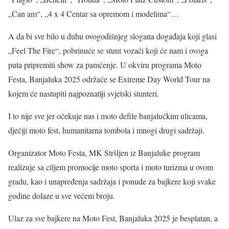
„Can am“, „4 x 4 Centar sa opremom i modelima“…
A da bi sve bilo u duhu ovogodišnjeg slogana događaja koji glasi
„Feel The Fire“, pobrinuće se stunt vozači koji će nam i ovoga
puta pripremiti show za pamćenje. U okviru programa Moto
Festa, Banjaluka 2025 održaće se Extreme Day World Tour na
kojem će nastupiti najpoznatiji svjetski stunteri.
I to nije sve jer očekuje nas i moto defile banjalučkim ulicama,
dječiji moto fest, humanitarna tombola i mnogi drugi sadržaji.
Organizator Moto Festa, MK Stršljen iz Banjaluke program
realizuje sa ciljem promocije moto sporta i moto turizma u ovom
gradu, kao i unapređenja sadržaja i ponude za bajkere koji svake
godine dolaze u sve većem broju.
Ulaz za sve bajkere na Moto Fest, Banjaluka 2025 je besplatan, a