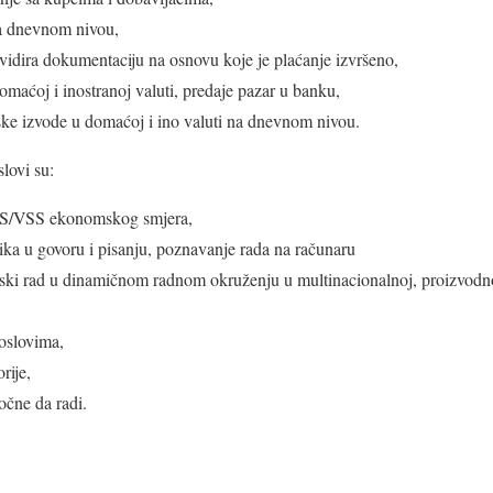
a dnevnom nivou,
ikvidira dokumentaciju na osnovu koje je plaćanje izvršeno,
maćoj i inostranoj valuti, predaje pazar u banku,
rske izvode u domaćoj i ino valuti na dnevnom nivou.
lovi su:
SS/VSS ekonomskog smjera,
ka u govoru i pisanju, poznavanje rada na računaru
ski rad u dinamičnom radnom okruženju u multinacionalnoj, proizvodnoj
oslovima,
rije,
čne da radi.