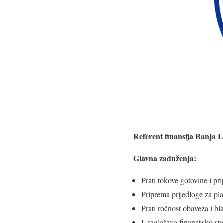
Referent finansija Banja 
Glavna zaduženja:
Prati tokove gotovine i p
Priprema prijedloge za pla
Prati ročnost obaveza i b
Usaglašava finansijsko st