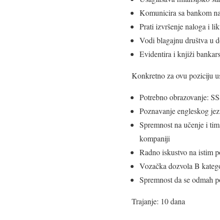
Komunicira sa bankom n
Prati izvršenje naloga i l
Vodi blagajnu društva u do
Evidentira i knjiži banka
Konkretno za ovu poziciju us
Potrebno obrazovanje: S
Poznavanje engleskog jezi
Spremnost na učenje i tim
kompaniji
Radno iskustvo na istim p
Vozačka dozvola B katego
Spremnost da se odmah po
Trajanje: 10 dana