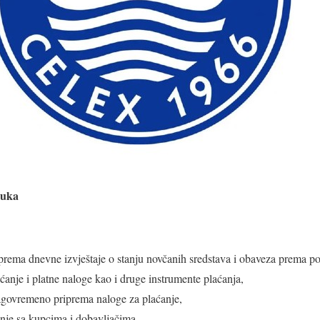
Luka
riprema dnevne izvještaje o stanju novčanih sredstava i obaveza prema p
ćanje i platne naloge kao i druge instrumente plaćanja,
lagovremeno priprema naloge za plaćanje,
anje sa kupcima i dobavljačima,