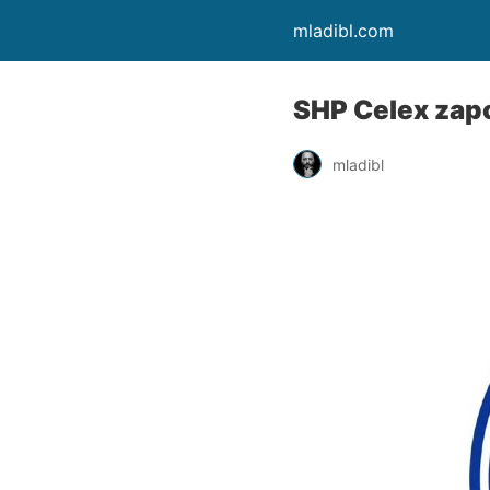
mladibl.com
SHP Celex zap
mladibl