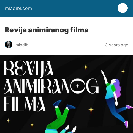
mladibl.com
Revija animiranog filma
mladibl
3 years ago