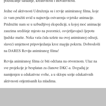
podsticanje saradnje, kreativnosti i inovativnosti.
Jedne od aktivnosti Udruženja su i revije animiranog filma, koje
će vam pružiti uvid u najnovija ostvarenja svjetske animacije.
Pridružite nam se u uzbudljivoj ekspediciji, u kojoj moć animacije
zauzima središnje mjesto na pozornici, osvjetljavajući ljepotu
ljudske mašte. Neka vaša čula uzlete na ovoj animiranoj odiseji,
slaveći umjetnost pripovijedanja kroz magiju pokreta. Dobrodošli
na DARES Reviju animiranog filma!
Revija animiranog filma će biti održana na otvorenom. Ulaz na
sve projekcije je besplatan za članove DKC-a. Događaj je
namijenjen u edukativne svrhe, a u sklopu serije edukativnih
aktivnosti orijentisanih ka mladima.