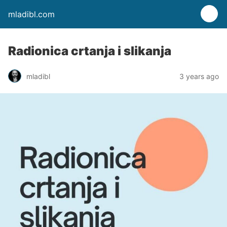
mladibl.com
Radionica crtanja i slikanja
mladibl
3 years ago